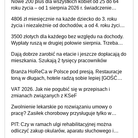
Nowe 200 plus dla wszystkich kobiet od 25 do 64
podwyżka świadczeń?
roku życia – od 1 sierpnia 2026 r. świadczenie
przysługuje w ramach nowego programu rządowego
4806 zł miesięcznie na każde dziecko do 3. roku
życia i niezależnie od dochodów, a od 4. roku życia
800 plus – nowe świadczenie ma odwrócić trend
3500 złotych dla każdego bez względu na dochody.
spadku liczby urodzeń w Polsce
Wypłaty ruszą w drugiej połowie sierpnia. Trzeba
jednak złożyć wniosek
Dają dobrze zarobić na etacie i jeszcze dopłacają do
mieszkania. Szukają 2 tysięcy pracowników
Branża HoReCa w Polsce pod presją. Restauracje
toną w długach, hotele radzą sobie lepiej [GOŚĆ
INFOR.PL]
VAT 2026. Jak nie pogubić się w przepisach i
zmianach związanych z KSeF
Zwolnienie lekarskie po rozwiązaniu umowy o
pracę? Zasiłek chorobowy przysługuje tylko w
przypadku zachorowania w ciągu 14 dni od ustania
PIT: Czy w ramach ulgi rehabilitacyjnej można
stosunku pracy
odliczyć zakup okularów, aparatu słuchowego i
skutera inwalidzkiego?