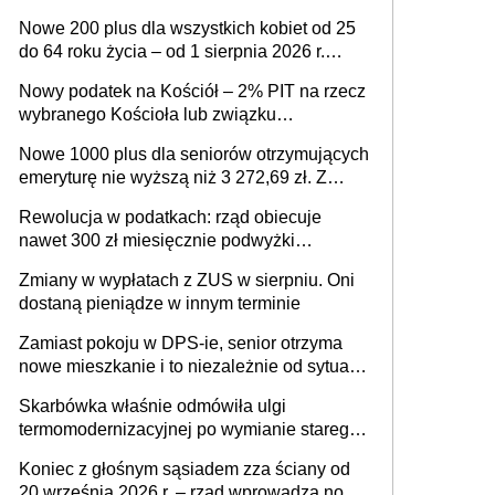
ważnym wniosku dla matek i ojców
Nowe 200 plus dla wszystkich kobiet od 25
do 64 roku życia – od 1 sierpnia 2026 r.
świadczenie przysługuje w ramach nowego
Nowy podatek na Kościół – 2% PIT na rzecz
programu rządowego
wybranego Kościoła lub związku
wyznaniowego. Premier potwierdza prace
Nowe 1000 plus dla seniorów otrzymujących
nad zmianami w systemie finansowania
emeryturę nie wyższą niż 3 272,69 zł. Z
wnioskami należy się pospieszyć, bo
Rewolucja w podatkach: rząd obiecuje
spóźnialscy świadczenia nie otrzymają
nawet 300 zł miesięcznie podwyżki
każdemu jeszcze przed wyborami
Zmiany w wypłatach z ZUS w sierpniu. Oni
dostaną pieniądze w innym terminie
Zamiast pokoju w DPS-ie, senior otrzyma
nowe mieszkanie i to niezależnie od sytuacji
materialnej – rząd ogłasza nowy program
Skarbówka właśnie odmówiła ulgi
wsparcia dla osób po 60 roku życia
termomodernizacyjnej po wymianie starego
pieca. Uwaga, decyduje ważny szczegół!
Koniec z głośnym sąsiadem zza ściany od
20 września 2026 r. – rząd wprowadza nowe