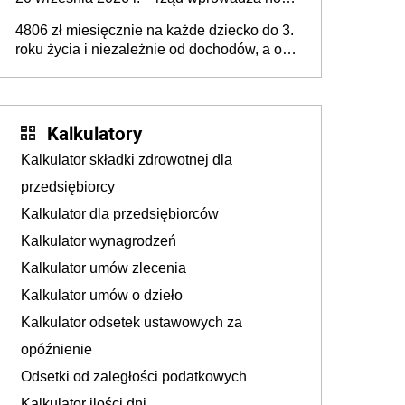
przepisy, które poprawią komfort życia
4806 zł miesięcznie na każde dziecko do 3.
mieszkańców
roku życia i niezależnie od dochodów, a od
4. roku życia 800 plus – nowe świadczenie
ma odwrócić trend spadku liczby urodzeń w
Polsce
Kalkulatory
Kalkulator składki zdrowotnej dla
przedsiębiorcy
Kalkulator dla przedsiębiorców
Kalkulator wynagrodzeń
Kalkulator umów zlecenia
Kalkulator umów o dzieło
Kalkulator odsetek ustawowych za
opóźnienie
Odsetki od zaległości podatkowych
Kalkulator ilości dni