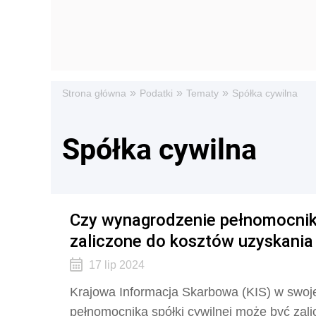
»
»
»
Strona główna
Podatki
Tematy
Spółka cywilna
Spółka cywilna
Czy wynagrodzenie pełnomocnika
zaliczone do kosztów uzyskani
17 lip 2024
Krajowa Informacja Skarbowa (KIS) w swojej
pełnomocnika spółki cywilnej może być za