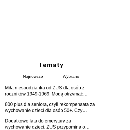
Tematy
Najnowsze
Wybrane
Miła niespodzianka od ZUS dla osób z
roczników 1949-1969. Mogą otrzymać
specjalną emeryturę
800 plus dla seniora, czyli rekompensata za
wychowanie dzieci dla osób 50+. Czy
dodatek dla seniorów za rodzicielstwo
Dodatkowe lata do emerytury za
wejdzie w życie?
wychowanie dzieci. ZUS przypomina o