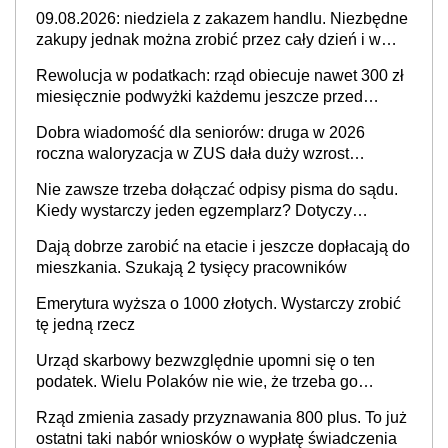
09.08.2026: niedziela z zakazem handlu. Niezbędne
zakupy jednak można zrobić przez cały dzień i w
dużym wyborze
Rewolucja w podatkach: rząd obiecuje nawet 300 zł
miesięcznie podwyżki każdemu jeszcze przed
wyborami
Dobra wiadomość dla seniorów: druga w 2026
roczna waloryzacja w ZUS dała duży wzrost
emerytur
Nie zawsze trzeba dołączać odpisy pisma do sądu.
Kiedy wystarczy jeden egzemplarz? Dotyczy
każdego
Dają dobrze zarobić na etacie i jeszcze dopłacają do
mieszkania. Szukają 2 tysięcy pracowników
Emerytura wyższa o 1000 złotych. Wystarczy zrobić
tę jedną rzecz
Urząd skarbowy bezwzględnie upomni się o ten
podatek. Wielu Polaków nie wie, że trzeba go
zapłacić. Zaleganie fiskusowi oznacza kary
Rząd zmienia zasady przyznawania 800 plus. To już
ostatni taki nabór wniosków o wypłatę świadczenia