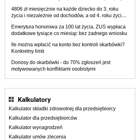
które poprawią komfort życia mieszkańców
4806 zł miesięcznie na każde dziecko do 3. roku
życia i niezależnie od dochodów, a od 4. roku życia
800 plus – nowe świadczenie ma odwrócić trend
Emerytura honorowa za 100 lat życia. ZUS wypłaca
spadku liczby urodzeń w Polsce
dodatkowe tysiące co miesiąc bez żadnego wniosku
Ile można wpłacić na konto bez kontroli skarbówki?
Konkretny limit
Donosy do skarbówki - do 70% zgłoszeń jest
motywowanych konfliktami osobistymi
Kalkulatory
Kalkulator składki zdrowotnej dla przedsiębiorcy
Kalkulator dla przedsiębiorców
Kalkulator wynagrodzeń
Kalkulator umów zlecenia