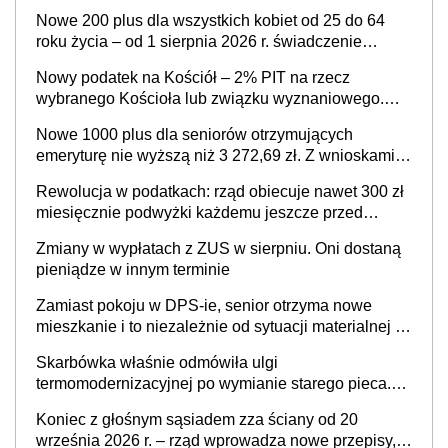
Nowe 200 plus dla wszystkich kobiet od 25 do 64
roku życia – od 1 sierpnia 2026 r. świadczenie
przysługuje w ramach nowego programu rządowego
Nowy podatek na Kościół – 2% PIT na rzecz
wybranego Kościoła lub związku wyznaniowego.
Premier potwierdza prace nad zmianami w systemie
Nowe 1000 plus dla seniorów otrzymujących
finansowania
emeryturę nie wyższą niż 3 272,69 zł. Z wnioskami
należy się pospieszyć, bo spóźnialscy świadczenia
Rewolucja w podatkach: rząd obiecuje nawet 300 zł
nie otrzymają
miesięcznie podwyżki każdemu jeszcze przed
wyborami
Zmiany w wypłatach z ZUS w sierpniu. Oni dostaną
pieniądze w innym terminie
Zamiast pokoju w DPS-ie, senior otrzyma nowe
mieszkanie i to niezależnie od sytuacji materialnej –
rząd ogłasza nowy program wsparcia dla osób po 60
Skarbówka właśnie odmówiła ulgi
roku życia
termomodernizacyjnej po wymianie starego pieca.
Uwaga, decyduje ważny szczegół!
Koniec z głośnym sąsiadem zza ściany od 20
września 2026 r. – rząd wprowadza nowe przepisy,