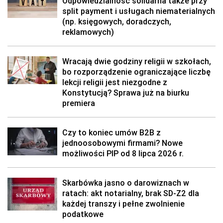
Odpowiedzialność solidarna także przy
split payment i usługach niematerialnych
(np. księgowych, doradczych,
reklamowych)
Wracają dwie godziny religii w szkołach,
bo rozporządzenie ograniczające liczbę
lekcji religii jest niezgodne z
Konstytucją? Sprawa już na biurku
premiera
Czy to koniec umów B2B z
jednoosobowymi firmami? Nowe
możliwości PIP od 8 lipca 2026 r.
Skarbówka jasno o darowiznach w
ratach: akt notarialny, brak SD-Z2 dla
każdej transzy i pełne zwolnienie
podatkowe