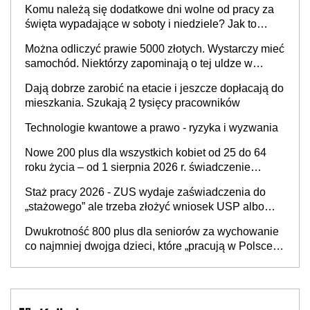
Komu należą się dodatkowe dni wolne od pracy za
i administracja publiczna), najczęstsze pytania
święta wypadające w soboty i niedziele? Jak to
wygląda w 2026 roku?
Można odliczyć prawie 5000 złotych. Wystarczy mieć
samochód. Niektórzy zapominają o tej uldze w
rozliczeniach ze skarbówką
Dają dobrze zarobić na etacie i jeszcze dopłacają do
mieszkania. Szukają 2 tysięcy pracowników
Technologie kwantowe a prawo - ryzyka i wyzwania
Nowe 200 plus dla wszystkich kobiet od 25 do 64
roku życia – od 1 sierpnia 2026 r. świadczenie
przysługuje w ramach nowego programu rządowego
Staż pracy 2026 - ZUS wydaje zaświadczenia do
„stażowego” ale trzeba złożyć wniosek USP albo
US-7 (za okresy sprzed 1999 roku). Jak odebrać
Dwukrotność 800 plus dla seniorów za wychowanie
zaświadczenie z ZUS?
co najmniej dwojga dzieci, które „pracują w Polsce i
zasilają budżet państwa poprzez płacenie
podatków? Zapadła decyzja Sejmu