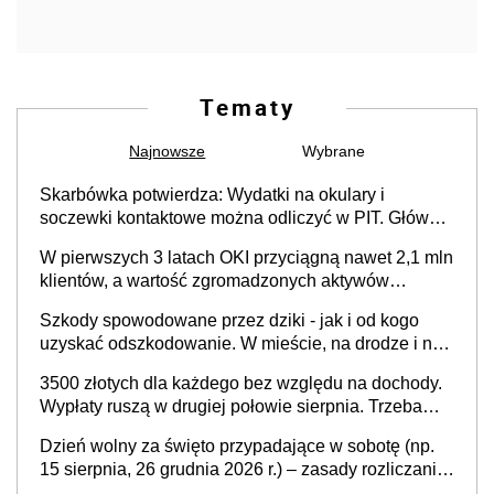
Tematy
Najnowsze
Wybrane
Skarbówka potwierdza: Wydatki na okulary i
soczewki kontaktowe można odliczyć w PIT. Główny
warunek - orzeczenie o niepełnosprawności.
W pierwszych 3 latach OKI przyciągną nawet 2,1 mln
Częściowe dofinansowanie (np. z zfśs) pomniejsza
klientów, a wartość zgromadzonych aktywów
odliczenie
przekroczy 100 mld zł
Szkody spowodowane przez dziki - jak i od kogo
uzyskać odszkodowanie. W mieście, na drodze i na
terenach rolniczych
3500 złotych dla każdego bez względu na dochody.
Wypłaty ruszą w drugiej połowie sierpnia. Trzeba
jednak złożyć wniosek
Dzień wolny za święto przypadające w sobotę (np.
15 sierpnia, 26 grudnia 2026 r.) – zasady rozliczania
czasu pracy, obowiązki pracodawcy (sektor prywatny