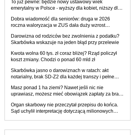
To już pewne: będzie nowy ustawowy wiek
kwotą świadczenia?
emerytalny w Polsce - wyższy dla kobiet, niższy dla
mężczyzn?
Dobra wiadomość dla seniorów: druga w 2026
roczna waloryzacja w ZUS dała duży wzrost
emerytur
Darowizna od rodziców bez zwolnienia z podatku?
Skarbówka wskazuje na jeden błąd przy przelewie
Kwota wolna 60 tys. zł coraz bliżej? Rząd policzył
koszt zmiany. Chodzi o ponad 60 mld zł
Skarbówka jasno o darowiznach w ratach: akt
notarialny, brak SD-Z2 dla każdej transzy i pełne
zwolnienie podatkowe
Masz ponad 1 ha ziemi? Nawet jeśli nic nie
uprawiasz, możesz mieć obowiązek zapłaty za brak
OC
Organ skarbowy nie przeczytał przepisu do końca.
Sąd uchylił interpretację dotyczącą milionowych
przychodów