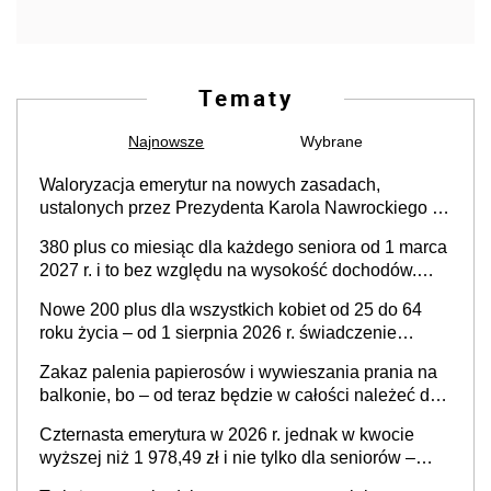
Tematy
Najnowsze
Wybrane
Waloryzacja emerytur na nowych zasadach,
ustalonych przez Prezydenta Karola Nawrockiego –
już nie tylko procentowa, ale również kwotowa
380 plus co miesiąc dla każdego seniora od 1 marca
podwyżka świadczeń?
2027 r. i to bez względu na wysokość dochodów.
Sprawdź, czy musisz złożyć wniosek do ZUS, aby
Nowe 200 plus dla wszystkich kobiet od 25 do 64
otrzymać świadczenie
roku życia – od 1 sierpnia 2026 r. świadczenie
przysługuje w ramach nowego programu rządowego
Zakaz palenia papierosów i wywieszania prania na
balkonie, bo – od teraz będzie w całości należeć do
nieruchomości wspólnej, a właścicielowi mieszkania
Czternasta emerytura w 2026 r. jednak w kwocie
przysługiwać będzie wyłącznie służebność? Nowy
wyższej niż 1 978,49 zł i nie tylko dla seniorów –
projekt rządowy
zapadła decyzja rządu w sprawie terminu, a co z