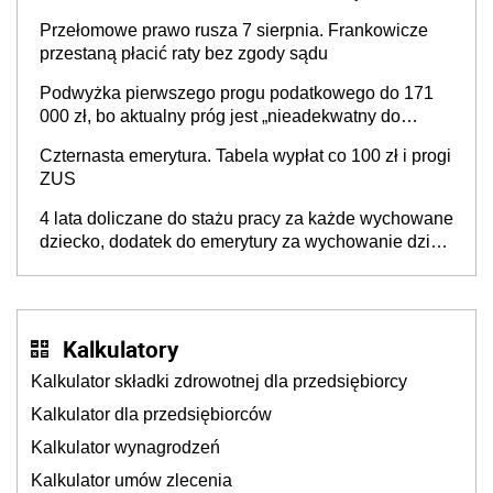
zasilają budżet państwa poprzez płacenie
Przełomowe prawo rusza 7 sierpnia. Frankowicze
podatków? Zapadła decyzja Sejmu
przestaną płacić raty bez zgody sądu
Podwyżka pierwszego progu podatkowego do 171
000 zł, bo aktualny próg jest „nieadekwatny do
kosztów życia obywateli” – zapadła decyzja Sejmu
Czternasta emerytura. Tabela wypłat co 100 zł i progi
ZUS
4 lata doliczane do stażu pracy za każde wychowane
dziecko, dodatek do emerytury za wychowanie dzieci
i świadczenie także dla rodziców trójki dzieci. Znamy
stanowisko sejmowej komisji
Kalkulatory
Kalkulator składki zdrowotnej dla przedsiębiorcy
Kalkulator dla przedsiębiorców
Kalkulator wynagrodzeń
Kalkulator umów zlecenia