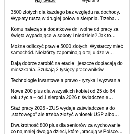
Najnowsze
Wybrane
3500 złotych dla każdego bez względu na dochody.
Wypłaty ruszą w drugiej połowie sierpnia. Trzeba
jednak złożyć wniosek
Komu należą się dodatkowe dni wolne od pracy za
święta wypadające w soboty i niedziele? Jak to
wygląda w 2026 roku?
Można odliczyć prawie 5000 złotych. Wystarczy mieć
samochód. Niektórzy zapominają o tej uldze w
rozliczeniach ze skarbówką
Dają dobrze zarobić na etacie i jeszcze dopłacają do
mieszkania. Szukają 2 tysięcy pracowników
Technologie kwantowe a prawo - ryzyka i wyzwania
Nowe 200 plus dla wszystkich kobiet od 25 do 64
roku życia – od 1 sierpnia 2026 r. świadczenie
przysługuje w ramach nowego programu rządowego
Staż pracy 2026 - ZUS wydaje zaświadczenia do
„stażowego” ale trzeba złożyć wniosek USP albo
US-7 (za okresy sprzed 1999 roku). Jak odebrać
Dwukrotność 800 plus dla seniorów za wychowanie
zaświadczenie z ZUS?
co najmniej dwojga dzieci, które „pracują w Polsce i