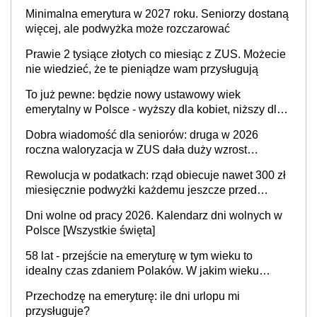
Minimalna emerytura w 2027 roku. Seniorzy dostaną
więcej, ale podwyżka może rozczarować
Prawie 2 tysiące złotych co miesiąc z ZUS. Możecie
nie wiedzieć, że te pieniądze wam przysługują
To już pewne: będzie nowy ustawowy wiek
emerytalny w Polsce - wyższy dla kobiet, niższy dla
mężczyzn?
Dobra wiadomość dla seniorów: druga w 2026
roczna waloryzacja w ZUS dała duży wzrost
emerytur
Rewolucja w podatkach: rząd obiecuje nawet 300 zł
miesięcznie podwyżki każdemu jeszcze przed
wyborami
Dni wolne od pracy 2026. Kalendarz dni wolnych w
Polsce [Wszystkie święta]
58 lat - przejście na emeryturę w tym wieku to
idealny czas zdaniem Polaków. W jakim wieku
faktycznie wnioskujemy o emeryturę i dlaczego?
Przechodzę na emeryturę: ile dni urlopu mi
przysługuje?