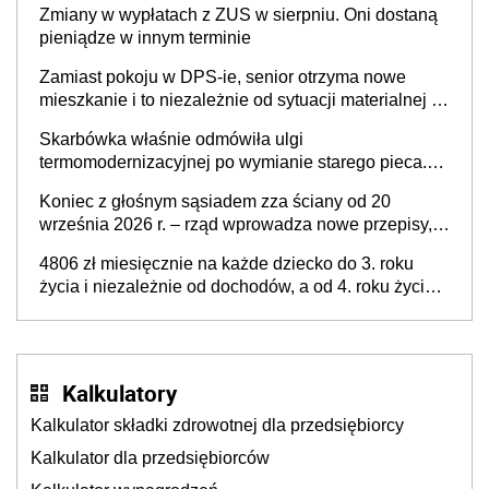
Zmiany w wypłatach z ZUS w sierpniu. Oni dostaną
pieniądze w innym terminie
Zamiast pokoju w DPS-ie, senior otrzyma nowe
mieszkanie i to niezależnie od sytuacji materialnej –
rząd ogłasza nowy program wsparcia dla osób po 60
Skarbówka właśnie odmówiła ulgi
roku życia
termomodernizacyjnej po wymianie starego pieca.
Uwaga, decyduje ważny szczegół!
Koniec z głośnym sąsiadem zza ściany od 20
września 2026 r. – rząd wprowadza nowe przepisy,
które poprawią komfort życia mieszkańców
4806 zł miesięcznie na każde dziecko do 3. roku
życia i niezależnie od dochodów, a od 4. roku życia
800 plus – nowe świadczenie ma odwrócić trend
spadku liczby urodzeń w Polsce
Kalkulatory
Kalkulator składki zdrowotnej dla przedsiębiorcy
Kalkulator dla przedsiębiorców