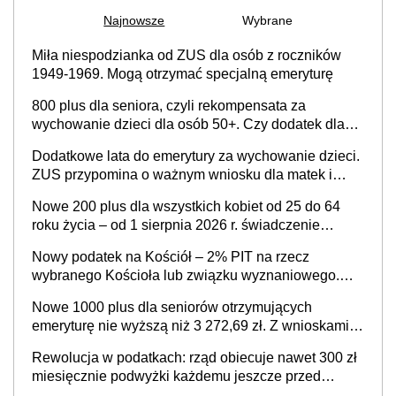
Najnowsze
Wybrane
Miła niespodzianka od ZUS dla osób z roczników
1949-1969. Mogą otrzymać specjalną emeryturę
800 plus dla seniora, czyli rekompensata za
wychowanie dzieci dla osób 50+. Czy dodatek dla
seniorów za rodzicielstwo wejdzie w życie?
Dodatkowe lata do emerytury za wychowanie dzieci.
ZUS przypomina o ważnym wniosku dla matek i
ojców
Nowe 200 plus dla wszystkich kobiet od 25 do 64
roku życia – od 1 sierpnia 2026 r. świadczenie
przysługuje w ramach nowego programu rządowego
Nowy podatek na Kościół – 2% PIT na rzecz
wybranego Kościoła lub związku wyznaniowego.
Premier potwierdza prace nad zmianami w systemie
Nowe 1000 plus dla seniorów otrzymujących
finansowania
emeryturę nie wyższą niż 3 272,69 zł. Z wnioskami
należy się pospieszyć, bo spóźnialscy świadczenia
Rewolucja w podatkach: rząd obiecuje nawet 300 zł
nie otrzymają
miesięcznie podwyżki każdemu jeszcze przed
wyborami