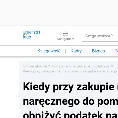
Kategorie
Księgowość
Kadry
Biznes
S
»
»
»
Strona główna
Podatki
Interpretacje podatkowe
Kiedy przy zakupie mechanicznego zegarka naręcznego 
Kiedy przy zakupi
naręcznego do pom
obniżyć podatek na