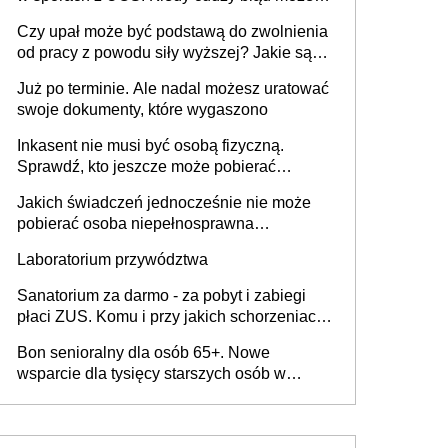
stać się Twoim problemem
Czy upał może być podstawą do zwolnienia
od pracy z powodu siły wyższej? Jakie są
obowiązki pracodawcy
Już po terminie. Ale nadal możesz uratować
swoje dokumenty, które wygaszono
Inkasent nie musi być osobą fizyczną.
Sprawdź, kto jeszcze może pobierać
pieniądze
Jakich świadczeń jednocześnie nie może
pobierać osoba niepełnosprawna
[praktyczny poradnik]
Laboratorium przywództwa
Sanatorium za darmo - za pobyt i zabiegi
płaci ZUS. Komu i przy jakich schorzeniach
to przysługuje? Lista ośrodków i rodzaje
Bon senioralny dla osób 65+. Nowe
zabiegów w 2026 r. Jak uzyskać
wsparcie dla tysięcy starszych osób w
skierowanie?
Polsce