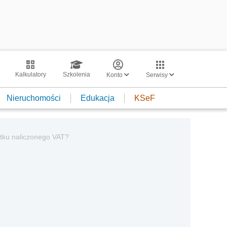
Kalkulatory
Szkolenia
Konto
Serwisy
Nieruchomości
Edukacja
KSeF
tku naliczonego VAT?