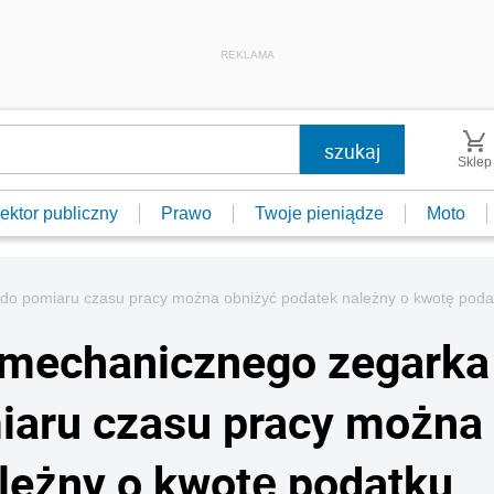
REKLAMA
Sklep
ektor publiczny
Prawo
Twoje pieniądze
Moto
do pomiaru czasu pracy można obniżyć podatek należny o kwotę poda
e mechanicznego zegarka
iaru czasu pracy można
leżny o kwotę podatku