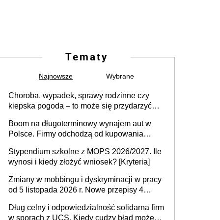
Tematy
Najnowsze
Wybrane
Choroba, wypadek, sprawy rodzinne czy
kiepska pogoda – to może się przydarzyć
każdemu. Czasami trzeba przesunąć termin
Boom na długoterminowy wynajem aut w
urlopu, ale jest to możliwe?
Polsce. Firmy odchodzą od kupowania
samochodów
Stypendium szkolne z MOPS 2026/2027. Ile
wynosi i kiedy złożyć wniosek? [Kryteria]
Zmiany w mobbingu i dyskryminacji w pracy
od 5 listopada 2026 r. Nowe przepisy 4
sierpnia zostały ogłoszone w Dzienniku
Dług celny i odpowiedzialność solidarna firm
Ustaw
w sporach z UCS. Kiedy cudzy błąd może