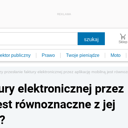
REKLAMA
Sklep
ektor publiczny
Prawo
Twoje pieniądze
Moto
y przesłanie faktury elektronicznej przez aplikację mobilną jest rów
ury elektronicznej przez
est równoznaczne z jej
?