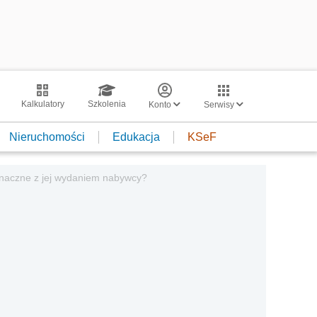
Kalkulatory
Szkolenia
Konto
Serwisy
Nieruchomości
Edukacja
KSeF
noznaczne z jej wydaniem nabywcy?