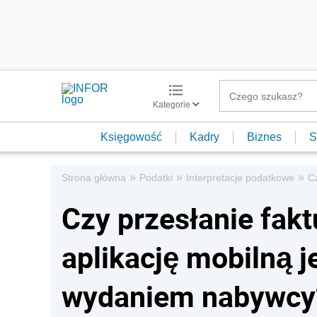
Kategorie
Księgowość
Kadry
Biznes
S
»
»
»
Strona główna
Podatki
Interpretacje podatkowe
Cz
Czy przesłanie fakt
aplikację mobilną j
wydaniem nabywcy