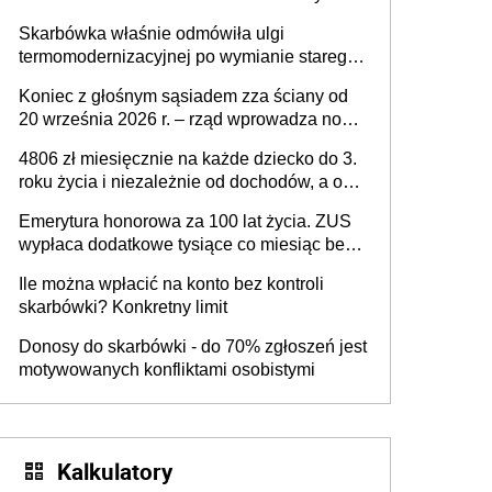
materialnej – rząd ogłasza nowy program
Skarbówka właśnie odmówiła ulgi
wsparcia dla osób po 60 roku życia
termomodernizacyjnej po wymianie starego
pieca. Uwaga, decyduje ważny szczegół!
Koniec z głośnym sąsiadem zza ściany od
20 września 2026 r. – rząd wprowadza nowe
przepisy, które poprawią komfort życia
4806 zł miesięcznie na każde dziecko do 3.
mieszkańców
roku życia i niezależnie od dochodów, a od
4. roku życia 800 plus – nowe świadczenie
Emerytura honorowa za 100 lat życia. ZUS
ma odwrócić trend spadku liczby urodzeń w
wypłaca dodatkowe tysiące co miesiąc bez
Polsce
żadnego wniosku
Ile można wpłacić na konto bez kontroli
skarbówki? Konkretny limit
Donosy do skarbówki - do 70% zgłoszeń jest
motywowanych konfliktami osobistymi
Kalkulatory