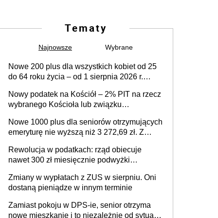
Tematy
Najnowsze
Wybrane
Nowe 200 plus dla wszystkich kobiet od 25
do 64 roku życia – od 1 sierpnia 2026 r.
świadczenie przysługuje w ramach nowego
Nowy podatek na Kościół – 2% PIT na rzecz
programu rządowego
wybranego Kościoła lub związku
wyznaniowego. Premier potwierdza prace
Nowe 1000 plus dla seniorów otrzymujących
nad zmianami w systemie finansowania
emeryturę nie wyższą niż 3 272,69 zł. Z
wnioskami należy się pospieszyć, bo
Rewolucja w podatkach: rząd obiecuje
spóźnialscy świadczenia nie otrzymają
nawet 300 zł miesięcznie podwyżki
każdemu jeszcze przed wyborami
Zmiany w wypłatach z ZUS w sierpniu. Oni
dostaną pieniądze w innym terminie
Zamiast pokoju w DPS-ie, senior otrzyma
nowe mieszkanie i to niezależnie od sytuacji