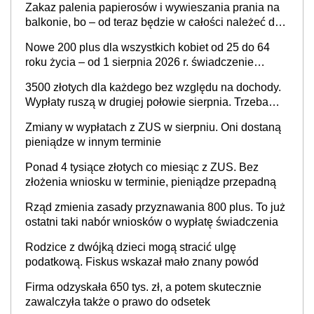
Zakaz palenia papierosów i wywieszania prania na
balkonie, bo – od teraz będzie w całości należeć do
nieruchomości wspólnej, a właścicielowi mieszkania
Nowe 200 plus dla wszystkich kobiet od 25 do 64
przysługiwać będzie wyłącznie służebność? Nowy
roku życia – od 1 sierpnia 2026 r. świadczenie
projekt rządowy
przysługuje w ramach nowego programu rządowego
3500 złotych dla każdego bez względu na dochody.
Wypłaty ruszą w drugiej połowie sierpnia. Trzeba
jednak złożyć wniosek
Zmiany w wypłatach z ZUS w sierpniu. Oni dostaną
pieniądze w innym terminie
Ponad 4 tysiące złotych co miesiąc z ZUS. Bez
złożenia wniosku w terminie, pieniądze przepadną
Rząd zmienia zasady przyznawania 800 plus. To już
ostatni taki nabór wniosków o wypłatę świadczenia
Rodzice z dwójką dzieci mogą stracić ulgę
podatkową. Fiskus wskazał mało znany powód
Firma odzyskała 650 tys. zł, a potem skutecznie
zawalczyła także o prawo do odsetek