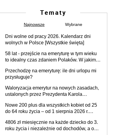
Tematy
Najnowsze
Wybrane
Dni wolne od pracy 2026. Kalendarz dni
wolnych w Polsce [Wszystkie święta]
58 lat - przejście na emeryturę w tym wieku
to idealny czas zdaniem Polaków. W jakim
wieku faktycznie wnioskujemy o emeryturę i
Przechodzę na emeryturę: ile dni urlopu mi
dlaczego?
przysługuje?
Waloryzacja emerytur na nowych zasadach,
ustalonych przez Prezydenta Karola
Nawrockiego – już nie tylko procentowa, ale
Nowe 200 plus dla wszystkich kobiet od 25
również kwotowa podwyżka świadczeń?
do 64 roku życia – od 1 sierpnia 2026 r.
świadczenie przysługuje w ramach nowego
4806 zł miesięcznie na każde dziecko do 3.
programu rządowego
roku życia i niezależnie od dochodów, a od
4. roku życia 800 plus – nowe świadczenie