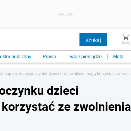
REKLAMA
Sklep
ektor publiczny
Prawo
Twoje pieniądze
Moto
zy dopłaty do wypoczynku dzieci pracowników mogą korzystać ze zwol
oczynku dzieci
korzystać ze zwolnienia