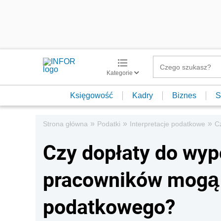
Kategorie
Księgowość
Kadry
Biznes
S
»
»
»
Strona główna
Podatki
Interpretacje podatkowe
C
Czy dopłaty do wyp
pracowników mogą 
podatkowego?