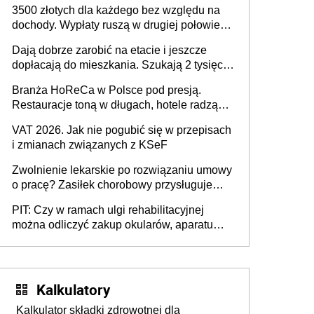
3500 złotych dla każdego bez względu na
ma odwrócić trend spadku liczby urodzeń w
dochody. Wypłaty ruszą w drugiej połowie
Polsce
sierpnia. Trzeba jednak złożyć wniosek
Dają dobrze zarobić na etacie i jeszcze
dopłacają do mieszkania. Szukają 2 tysięcy
pracowników
Branża HoReCa w Polsce pod presją.
Restauracje toną w długach, hotele radzą
sobie lepiej [GOŚĆ INFOR.PL]
VAT 2026. Jak nie pogubić się w przepisach
i zmianach związanych z KSeF
Zwolnienie lekarskie po rozwiązaniu umowy
o pracę? Zasiłek chorobowy przysługuje
tylko w przypadku zachorowania w ciągu 14
PIT: Czy w ramach ulgi rehabilitacyjnej
dni od ustania stosunku pracy
można odliczyć zakup okularów, aparatu
słuchowego i skutera inwalidzkiego?
Kalkulatory
Kalkulator składki zdrowotnej dla