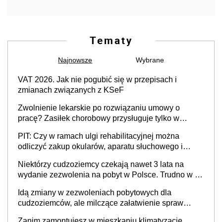
Tematy
Najnowsze
Wybrane
VAT 2026. Jak nie pogubić się w przepisach i
zmianach związanych z KSeF
Zwolnienie lekarskie po rozwiązaniu umowy o
pracę? Zasiłek chorobowy przysługuje tylko w
przypadku zachorowania w ciągu 14 dni od ustania
PIT: Czy w ramach ulgi rehabilitacyjnej można
stosunku pracy
odliczyć zakup okularów, aparatu słuchowego i
skutera inwalidzkiego?
Niektórzy cudzoziemcy czekają nawet 3 lata na
wydanie zezwolenia na pobyt w Polsce. Trudno w to
uwierzyć, ale ogromne opóźnienia z kartami pobytu
Idą zmiany w zezwoleniach pobytowych dla
to realny problem
cudzoziemców, ale milczące załatwienie spraw
przewidziano tylko dla wybranych
Zanim zamontujesz w mieszkaniu klimatyzację,