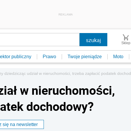
REKLAMA
Sklep
ektor publiczny
Prawo
Twoje pieniądze
Moto
zy dziedzicząc udział w nieruchomości, trzeba zapłacić podatek docho
ział w nieruchomości,
datek dochodowy?
 się na newsletter