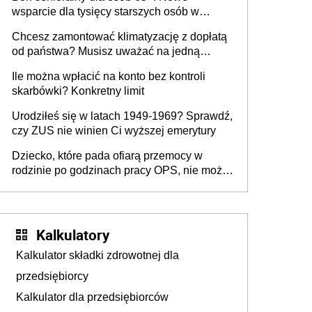
zabiegów w 2026 r. Jak uzyskać
wsparcie dla tysięcy starszych osób w
skierowanie?
Polsce
Chcesz zamontować klimatyzację z dopłatą
od państwa? Musisz uważać na jedną
pułapkę
Ile można wpłacić na konto bez kontroli
skarbówki? Konkretny limit
Urodziłeś się w latach 1949-1969? Sprawdź,
czy ZUS nie winien Ci wyższej emerytury
Dziecko, które pada ofiarą przemocy w
rodzinie po godzinach pracy OPS, nie może
liczyć na pracownika socjalnego
Kalkulatory
Kalkulator składki zdrowotnej dla
przedsiębiorcy
Kalkulator dla przedsiębiorców