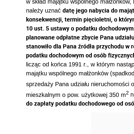
w skład majątku wspólnego małżonków, 
datę jego nabycia do mają
należy uznać
konsekwencji, termin pięcioletni, o który
10 ust. 5 ustawy o podatku dochodowym 
planowane odpłatne zbycie Pana udziału
stanowiło dla Pana źródła przychodu w roz
podatku dochodowym od osób fizycznyc
licząc od końca 1991 r., w którym nast
majątku wspólnego małżonków (spadkod
sprzedaży Pana udziału nieruchomości 
2
mieszkalnym o pow. użytkowej 350 m
n
do zapłaty podatku dochodowego od osó