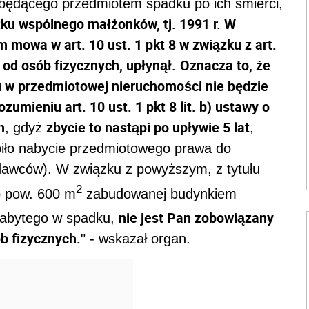
będącego przedmiotem spadku po ich śmierci,
tku wspólnego małżonków, tj. 1991 r. W
m mowa w art. 10 ust. 1 pkt 8 w związku z art.
od osób fizycznych, upłynął.
Oznacza to, że
 w przedmiotowej nieruchomości nie będzie
umieniu art. 10 ust. 1 pkt 8 lit. b) ustawy o
h
zbycie to nastąpi po upływie 5 lat
, gdyż
,
ąpiło nabycie przedmiotowego prawa do
awców). W związku z powyższym, z tytułu
2
o pow. 600 m
zabudowanej budynkiem
nie jest Pan zobowiązany
abytego w spadku,
b fizycznych.
" - wskazał organ.