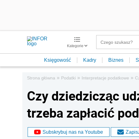
Kategorie
Księgowość
Kadry
Biznes
S
»
»
»
Strona główna
Podatki
Interpretacje podatkowe
C
Czy dziedzicząc ud
trzeba zapłacić po
Subskrybuj nas na Youtube
Zapisz