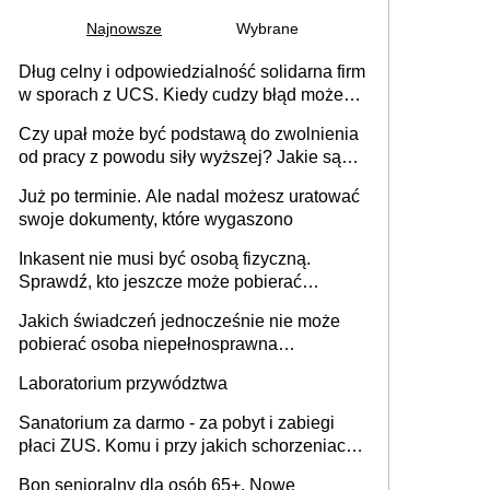
Najnowsze
Wybrane
Dług celny i odpowiedzialność solidarna firm
w sporach z UCS. Kiedy cudzy błąd może
stać się Twoim problemem
Czy upał może być podstawą do zwolnienia
od pracy z powodu siły wyższej? Jakie są
obowiązki pracodawcy
Już po terminie. Ale nadal możesz uratować
swoje dokumenty, które wygaszono
Inkasent nie musi być osobą fizyczną.
Sprawdź, kto jeszcze może pobierać
pieniądze
Jakich świadczeń jednocześnie nie może
pobierać osoba niepełnosprawna
[praktyczny poradnik]
Laboratorium przywództwa
Sanatorium za darmo - za pobyt i zabiegi
płaci ZUS. Komu i przy jakich schorzeniach
to przysługuje? Lista ośrodków i rodzaje
Bon senioralny dla osób 65+. Nowe