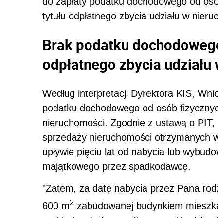
do zapłaty podatku dochodowego od osób 
tytułu odpłatnego zbycia udziału w nier
Brak podatku dochodowego 
odpłatnego zbycia udziału
Według interpretacji Dyrektora KIS, Wn
podatku dochodowego od osób fizycznych
nieruchomości. Zgodnie z ustawą o PIT,
sprzedaży nieruchomości otrzymanych w 
upływie pięciu lat od nabycia lub wybud
majątkowego przez spadkodawcę.
"
Zatem, za datę nabycia przez Pana ro
2
600 m
zabudowanej budynkiem mieszka