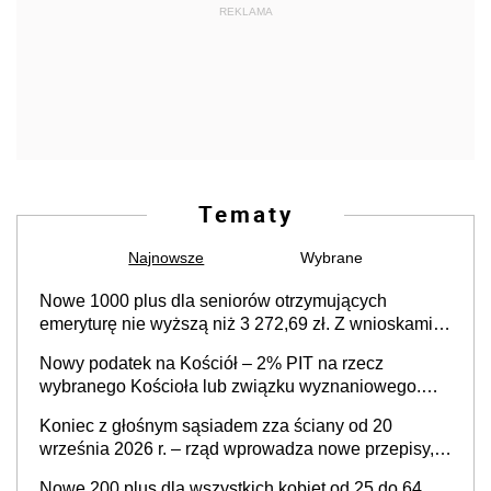
REKLAMA
Tematy
Najnowsze
Wybrane
Nowe 1000 plus dla seniorów otrzymujących
emeryturę nie wyższą niż 3 272,69 zł. Z wnioskami
należy się pospieszyć, bo spóźnialscy świadczenia
Nowy podatek na Kościół – 2% PIT na rzecz
nie otrzymają
wybranego Kościoła lub związku wyznaniowego.
Premier potwierdza prace nad zmianami w systemie
Koniec z głośnym sąsiadem zza ściany od 20
finansowania
września 2026 r. – rząd wprowadza nowe przepisy,
które poprawią komfort życia mieszkańców
Nowe 200 plus dla wszystkich kobiet od 25 do 64