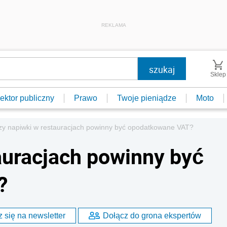
REKLAMA
Sklep
ektor publiczny
Prawo
Twoje pieniądze
Moto
zy napiwki w restauracjach powinny być opodatkowane VAT?
auracjach powinny być
?
 się na newsletter
Dołącz do grona ekspertów