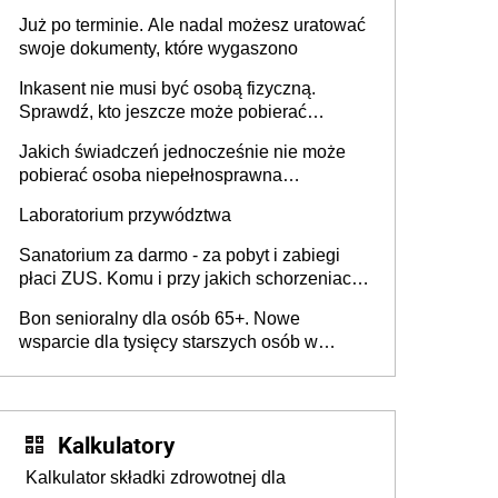
obowiązki pracodawcy
Już po terminie. Ale nadal możesz uratować
swoje dokumenty, które wygaszono
Inkasent nie musi być osobą fizyczną.
Sprawdź, kto jeszcze może pobierać
pieniądze
Jakich świadczeń jednocześnie nie może
pobierać osoba niepełnosprawna
[praktyczny poradnik]
Laboratorium przywództwa
Sanatorium za darmo - za pobyt i zabiegi
płaci ZUS. Komu i przy jakich schorzeniach
to przysługuje? Lista ośrodków i rodzaje
Bon senioralny dla osób 65+. Nowe
zabiegów w 2026 r. Jak uzyskać
wsparcie dla tysięcy starszych osób w
skierowanie?
Polsce
Kalkulatory
Kalkulator składki zdrowotnej dla