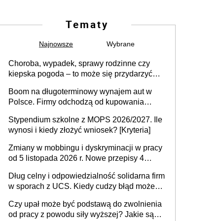
Tematy
Najnowsze
Wybrane
Choroba, wypadek, sprawy rodzinne czy
kiepska pogoda – to może się przydarzyć
każdemu. Czasami trzeba przesunąć termin
Boom na długoterminowy wynajem aut w
urlopu, ale jest to możliwe?
Polsce. Firmy odchodzą od kupowania
samochodów
Stypendium szkolne z MOPS 2026/2027. Ile
wynosi i kiedy złożyć wniosek? [Kryteria]
Zmiany w mobbingu i dyskryminacji w pracy
od 5 listopada 2026 r. Nowe przepisy 4
sierpnia zostały ogłoszone w Dzienniku
Dług celny i odpowiedzialność solidarna firm
Ustaw
w sporach z UCS. Kiedy cudzy błąd może
stać się Twoim problemem
Czy upał może być podstawą do zwolnienia
od pracy z powodu siły wyższej? Jakie są