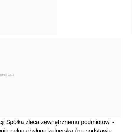
REKLAMA
cji Spółka zleca zewnętrznemu podmiotowi -
wnia pełną obsługę kelnerską (na podstawie