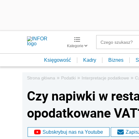
Kategorie
Księgowość
Kadry
Biznes
S
»
»
»
Strona główna
Podatki
Interpretacje podatkowe
C
Czy napiwki w rest
opodatkowane VAT
Subskrybuj nas na Youtube
Zapisz