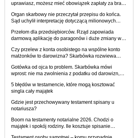
uprawiasz, możesz mieć obowiązek zapłaty za brak
OC
Organ skarbowy nie przeczytał przepisu do końca.
Sąd uchylił interpretację dotyczącą milionowych
przychodów
Przełom dla przedsiębiorców. Rząd zapowiada
darmową aplikację do paragonów i duże zmiany w
podatkach
Czy przelew z konta osobistego na wspólne konto
małżonków to darowizna? Skarbówka rozwiewa
wątpliwości
Gotówka od ojca to problem. Skarbówka mówi
wprost: nie ma zwolnienia z podatku od darowizn,
nawet gdy pieniądze wpłyną na konto
5 błędów w testamencie, które mogą kosztować
obdarowanego
singla cały majątek
Gdzie jest przechowywany testament spisany u
notariusza?
Boom na testamenty notarialne 2026. Chodzi o
majątek i spokój rodziny. Ile kosztuje spisanie
testamentu u notariusza w 2026 roku?
Testament osoby samotnej – komu przypadnie