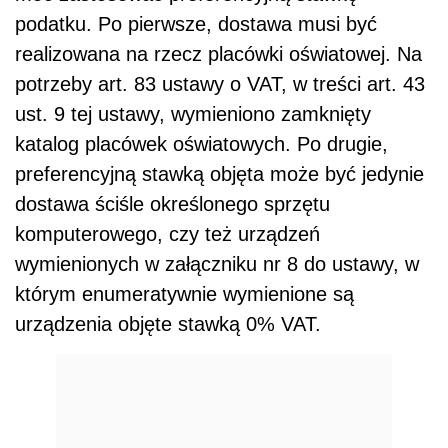
którym enumeratywnie wymienione są
urządzenia objęte stawką 0% VAT.
REKLAMA
Następnie KIS zauważyła, że przepisy ww.
ustawy oraz rozporządzenia wykonawcze nie