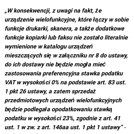
VAT w wysokości 0% na podstawie art. 83 ust.
1 pkt 26 ustawy, a zatem sprzedaż
przedmiotowych urządzeń wielofunkcyjnych
będzie podlegała opodatkowaniu stawką
podatku w wysokości 23%, zgodnie z art. 41
ust. 1 w zw. z art. 146aa ust. 1 pkt 1 ustawy”
-
podsumował organ.
Źródło:
Interpretacja indywidualna z dnia 6
czerwca 2024 r., Dyrektor Krajowej Informacji
Skarbowej, sygn. 0112-
KDIL3.4012.243.2024.1.AW
Źródło:
drukarka
placówki
stawka