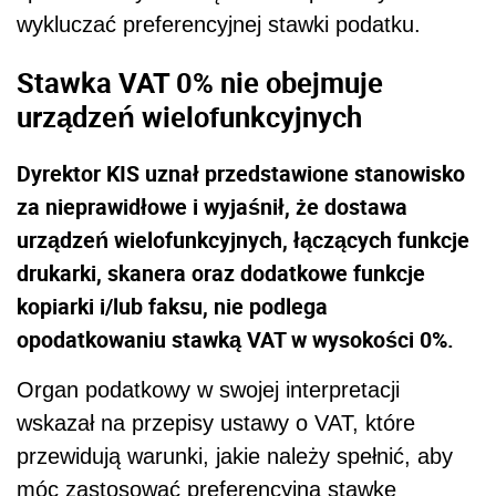
kopiarki i/lub faksu, nie podlega
opodatkowaniu stawką VAT w wysokości 0%.
Organ podatkowy w swojej interpretacji
wskazał na przepisy ustawy o VAT, które
przewidują warunki, jakie należy spełnić, aby
móc zastosować preferencyjną stawkę
podatku. Po pierwsze, dostawa musi być
realizowana na rzecz placówki oświatowej. Na
potrzeby art. 83 ustawy o VAT, w treści art. 43
ust. 9 tej ustawy, wymieniono zamknięty
katalog placówek oświatowych. Po drugie,
preferencyjną stawką objęta może być jedynie
dostawa ściśle określonego sprzętu
komputerowego, czy też urządzeń
wymienionych w załączniku nr 8 do ustawy, w