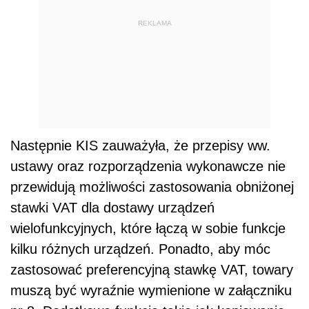
przewidują możliwości zastosowania obniżonej
stawki VAT dla dostawy urządzeń
wielofunkcyjnych, które łączą w sobie funkcje
kilku różnych urządzeń. Ponadto, aby móc
zastosować preferencyjną stawkę VAT, towary
muszą być wyraźnie wymienione w załączniku
nr 8. Dodatkowe funkcje takie jak kopiowanie
czy faksowanie sprawiają, że urządzenie
wielofunkcyjne nie kwalifikuje się do kategorii
towarów wymienionych w załączniku, dlatego
też ich dostawa podlega opodatkowaniu
stawką podstawową, czyli 23%.
Dalszy ciąg materiału pod wideo