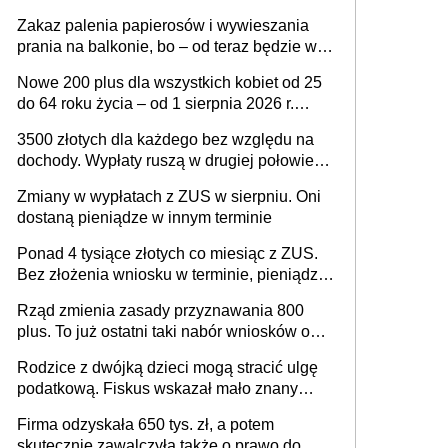
seniorów za rodzicielstwo wejdzie w życie?
Zakaz palenia papierosów i wywieszania
prania na balkonie, bo – od teraz będzie w
całości należeć do nieruchomości wspólnej,
Nowe 200 plus dla wszystkich kobiet od 25
a właścicielowi mieszkania przysługiwać
do 64 roku życia – od 1 sierpnia 2026 r.
będzie wyłącznie służebność? Nowy projekt
świadczenie przysługuje w ramach nowego
rządowy
3500 złotych dla każdego bez względu na
programu rządowego
dochody. Wypłaty ruszą w drugiej połowie
sierpnia. Trzeba jednak złożyć wniosek
Zmiany w wypłatach z ZUS w sierpniu. Oni
dostaną pieniądze w innym terminie
Ponad 4 tysiące złotych co miesiąc z ZUS.
Bez złożenia wniosku w terminie, pieniądze
przepadną
Rząd zmienia zasady przyznawania 800
plus. To już ostatni taki nabór wniosków o
wypłatę świadczenia
Rodzice z dwójką dzieci mogą stracić ulgę
podatkową. Fiskus wskazał mało znany
powód
Firma odzyskała 650 tys. zł, a potem
skutecznie zawalczyła także o prawo do