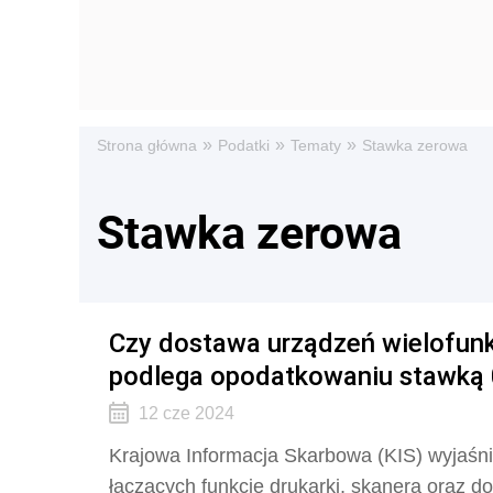
»
»
»
Strona główna
Podatki
Tematy
Stawka zerowa
Stawka zerowa
Czy dostawa urządzeń wielofun
podlega opodatkowaniu stawką
12 cze 2024
Krajowa Informacja Skarbowa (KIS) wyjaśni
łączących funkcje drukarki, skanera oraz do