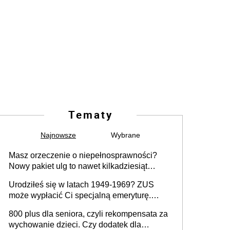
Tematy
Najnowsze
Wybrane
Masz orzeczenie o niepełnosprawności?
Nowy pakiet ulg to nawet kilkadziesiąt
tysięcy złotych rocznie. Sprawdź, jak
Urodziłeś się w latach 1949-1969? ZUS
odebrać pieniądze
może wypłacić Ci specjalną emeryturę.
Musisz spełnić te warunki
800 plus dla seniora, czyli rekompensata za
wychowanie dzieci. Czy dodatek dla