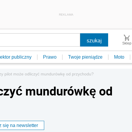
REKLAMA
Sklep
ektor publiczny
Prawo
Twoje pieniądze
Moto
zy pilot może odliczyć mundurówkę od przychodu?
liczyć mundurówkę od
 się na newsletter