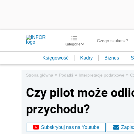
Kategorie
Księgowość
Kadry
Biznes
S
»
»
»
Strona główna
Podatki
Interpretacje podatkowe
C
Czy pilot może od
przychodu?
Subskrybuj nas na Youtube
Zapisz