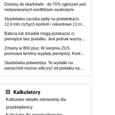
Donosy do skarbówki - do 70% zgłoszeń jest
motywowanych konfliktami osobistymi
Skarbówka zaciska pętlę na podatnikach.
12,4 mln cichych kontroli i rekordowe 11 mld
złotych zaległości
Babcia lub dziadek mogą przekazać ci
pieniądze bez podatku. Jest jednak ważny
limit
Zmiany w 800 plus. W sierpniu ZUS
przesuwa terminy wypłaty pieniędzy. Kiedy
przelewy trafią teraz do rodziców?
Skarbówka potwierdza. Te wydatki na
samochód można odliczyć od podatku nawet
do 2280 zł
Kalkulatory
Kalkulator składki zdrowotnej dla
przedsiębiorcy
Kalkulator dla przedsiębiorców