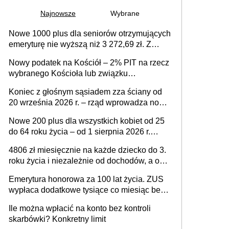
Najnowsze
Wybrane
Nowe 1000 plus dla seniorów otrzymujących
emeryturę nie wyższą niż 3 272,69 zł. Z
wnioskami należy się pospieszyć, bo
Nowy podatek na Kościół – 2% PIT na rzecz
spóźnialscy świadczenia nie otrzymają
wybranego Kościoła lub związku
wyznaniowego. Premier potwierdza prace
Koniec z głośnym sąsiadem zza ściany od
nad zmianami w systemie finansowania
20 września 2026 r. – rząd wprowadza nowe
przepisy, które poprawią komfort życia
Nowe 200 plus dla wszystkich kobiet od 25
mieszkańców
do 64 roku życia – od 1 sierpnia 2026 r.
świadczenie przysługuje w ramach nowego
4806 zł miesięcznie na każde dziecko do 3.
programu rządowego
roku życia i niezależnie od dochodów, a od
4. roku życia 800 plus – nowe świadczenie
Emerytura honorowa za 100 lat życia. ZUS
ma odwrócić trend spadku liczby urodzeń w
wypłaca dodatkowe tysiące co miesiąc bez
Polsce
żadnego wniosku
Ile można wpłacić na konto bez kontroli
skarbówki? Konkretny limit