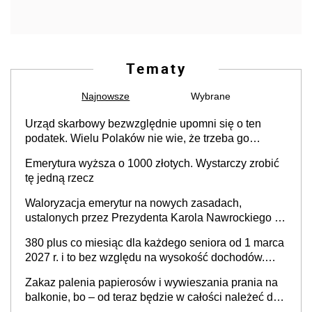
Tematy
Najnowsze
Wybrane
Urząd skarbowy bezwzględnie upomni się o ten
podatek. Wielu Polaków nie wie, że trzeba go
zapłacić. Zaleganie fiskusowi oznacza kary
Emerytura wyższa o 1000 złotych. Wystarczy zrobić
tę jedną rzecz
Waloryzacja emerytur na nowych zasadach,
ustalonych przez Prezydenta Karola Nawrockiego –
już nie tylko procentowa, ale również kwotowa
380 plus co miesiąc dla każdego seniora od 1 marca
podwyżka świadczeń?
2027 r. i to bez względu na wysokość dochodów.
Sprawdź, czy musisz złożyć wniosek do ZUS, aby
Zakaz palenia papierosów i wywieszania prania na
otrzymać świadczenie
balkonie, bo – od teraz będzie w całości należeć do
nieruchomości wspólnej, a właścicielowi mieszkania