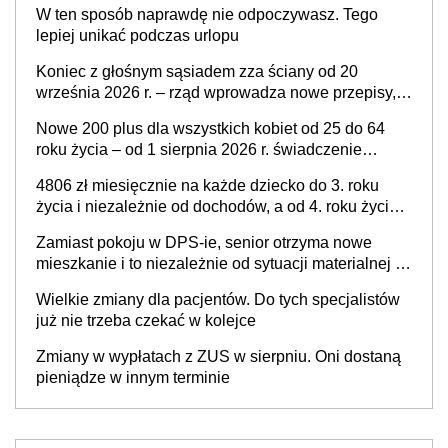
W ten sposób naprawdę nie odpoczywasz. Tego
przysługiwać będzie wyłącznie służebność? Nowy
lepiej unikać podczas urlopu
projekt rządowy
Koniec z głośnym sąsiadem zza ściany od 20
września 2026 r. – rząd wprowadza nowe przepisy,
które poprawią komfort życia mieszkańców
Nowe 200 plus dla wszystkich kobiet od 25 do 64
roku życia – od 1 sierpnia 2026 r. świadczenie
przysługuje w ramach nowego programu rządowego
4806 zł miesięcznie na każde dziecko do 3. roku
życia i niezależnie od dochodów, a od 4. roku życia
800 plus – nowe świadczenie ma odwrócić trend
Zamiast pokoju w DPS-ie, senior otrzyma nowe
spadku liczby urodzeń w Polsce
mieszkanie i to niezależnie od sytuacji materialnej –
rząd ogłasza nowy program wsparcia dla osób po 60
Wielkie zmiany dla pacjentów. Do tych specjalistów
roku życia
już nie trzeba czekać w kolejce
Zmiany w wypłatach z ZUS w sierpniu. Oni dostaną
pieniądze w innym terminie