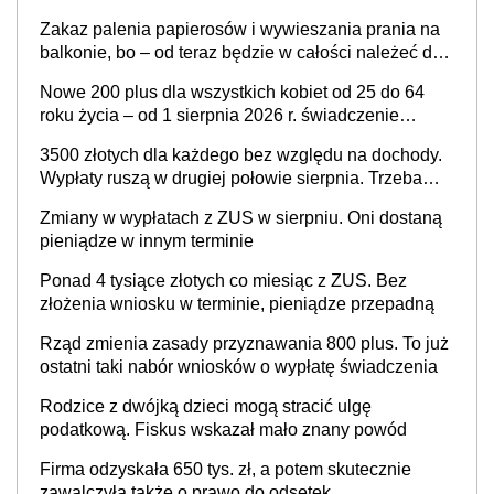
rodzicielstwo wejdzie w życie?
Zakaz palenia papierosów i wywieszania prania na
balkonie, bo – od teraz będzie w całości należeć do
nieruchomości wspólnej, a właścicielowi mieszkania
Nowe 200 plus dla wszystkich kobiet od 25 do 64
przysługiwać będzie wyłącznie służebność? Nowy
roku życia – od 1 sierpnia 2026 r. świadczenie
projekt rządowy
przysługuje w ramach nowego programu rządowego
3500 złotych dla każdego bez względu na dochody.
Wypłaty ruszą w drugiej połowie sierpnia. Trzeba
jednak złożyć wniosek
Zmiany w wypłatach z ZUS w sierpniu. Oni dostaną
pieniądze w innym terminie
Ponad 4 tysiące złotych co miesiąc z ZUS. Bez
złożenia wniosku w terminie, pieniądze przepadną
Rząd zmienia zasady przyznawania 800 plus. To już
ostatni taki nabór wniosków o wypłatę świadczenia
Rodzice z dwójką dzieci mogą stracić ulgę
podatkową. Fiskus wskazał mało znany powód
Firma odzyskała 650 tys. zł, a potem skutecznie
zawalczyła także o prawo do odsetek