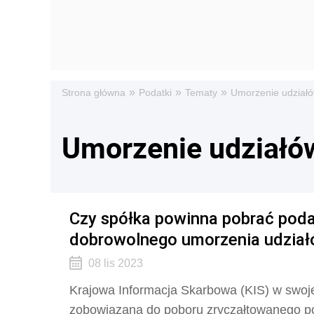
»
»
»
Strona główna
Podatki
Tematy
Umorzenie udział
Umorzenie udziałó
Czy spółka powinna pobrać poda
dobrowolnego umorzenia udzia
08 lis 2023
Krajowa Informacja Skarbowa (KIS) w swojej 
zobowiązana do poboru zryczałtowanego 