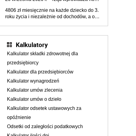
przepisy, które poprawią komfort życia
4806 zł miesięcznie na każde dziecko do 3.
mieszkańców
roku życia i niezależnie od dochodów, a od
4. roku życia 800 plus – nowe świadczenie
ma odwrócić trend spadku liczby urodzeń w
Polsce
Kalkulatory
Kalkulator składki zdrowotnej dla
przedsiębiorcy
Kalkulator dla przedsiębiorców
Kalkulator wynagrodzeń
Kalkulator umów zlecenia
Kalkulator umów o dzieło
Kalkulator odsetek ustawowych za
opóźnienie
Odsetki od zaległości podatkowych
Kalkulator ilości dni