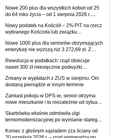
ważnym wniosku dla matek i ojców
Nowe 200 plus dla wszystkich kobiet od 25
do 64 roku życia – od 1 sierpnia 2026 r.
świadczenie przysługuje w ramach nowego
Nowy podatek na Kościół – 2% PIT na rzecz
programu rządowego
wybranego Kościoła lub związku
wyznaniowego. Premier potwierdza prace
Nowe 1000 plus dla seniorów otrzymujących
nad zmianami w systemie finansowania
emeryturę nie wyższą niż 3 272,69 zł. Z
wnioskami należy się pospieszyć, bo
Rewolucja w podatkach: rząd obiecuje
spóźnialscy świadczenia nie otrzymają
nawet 300 zł miesięcznie podwyżki
każdemu jeszcze przed wyborami
Zmiany w wypłatach z ZUS w sierpniu. Oni
dostaną pieniądze w innym terminie
Zamiast pokoju w DPS-ie, senior otrzyma
nowe mieszkanie i to niezależnie od sytuacji
materialnej – rząd ogłasza nowy program
Skarbówka właśnie odmówiła ulgi
wsparcia dla osób po 60 roku życia
termomodernizacyjnej po wymianie starego
pieca. Uwaga, decyduje ważny szczegół!
Koniec z głośnym sąsiadem zza ściany od
20 września 2026 r. – rząd wprowadza nowe