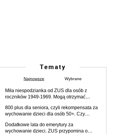
Tematy
Najnowsze
Wybrane
Miła niespodzianka od ZUS dla osób z
roczników 1949-1969. Mogą otrzymać
specjalną emeryturę
800 plus dla seniora, czyli rekompensata za
wychowanie dzieci dla osób 50+. Czy
dodatek dla seniorów za rodzicielstwo
Dodatkowe lata do emerytury za
wejdzie w życie?
wychowanie dzieci. ZUS przypomina o