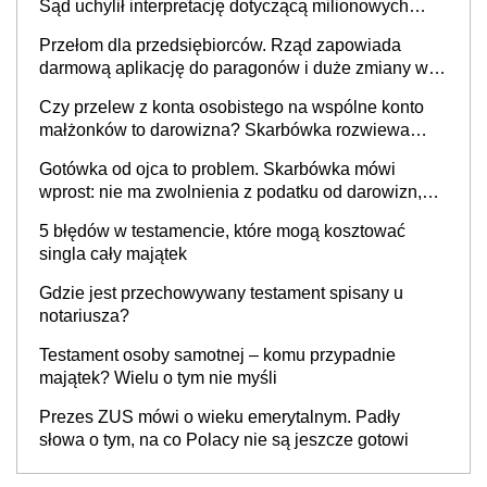
Sąd uchylił interpretację dotyczącą milionowych
przychodów
Przełom dla przedsiębiorców. Rząd zapowiada
darmową aplikację do paragonów i duże zmiany w
podatkach
Czy przelew z konta osobistego na wspólne konto
małżonków to darowizna? Skarbówka rozwiewa
wątpliwości
Gotówka od ojca to problem. Skarbówka mówi
wprost: nie ma zwolnienia z podatku od darowizn,
nawet gdy pieniądze wpłyną na konto
5 błędów w testamencie, które mogą kosztować
obdarowanego
singla cały majątek
Gdzie jest przechowywany testament spisany u
notariusza?
Testament osoby samotnej – komu przypadnie
majątek? Wielu o tym nie myśli
Prezes ZUS mówi o wieku emerytalnym. Padły
słowa o tym, na co Polacy nie są jeszcze gotowi