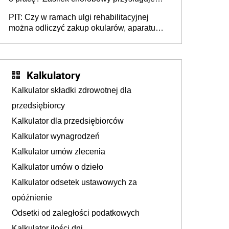
tylko w przypadku zachorowania w ciągu 14
PIT: Czy w ramach ulgi rehabilitacyjnej
dni od ustania stosunku pracy
można odliczyć zakup okularów, aparatu
słuchowego i skutera inwalidzkiego?
Kalkulatory
Kalkulator składki zdrowotnej dla
przedsiębiorcy
Kalkulator dla przedsiębiorców
Kalkulator wynagrodzeń
Kalkulator umów zlecenia
Kalkulator umów o dzieło
Kalkulator odsetek ustawowych za
opóźnienie
Odsetki od zaległości podatkowych
Kalkulator ilości dni