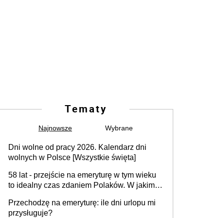
Tematy
Najnowsze
Wybrane
Dni wolne od pracy 2026. Kalendarz dni
wolnych w Polsce [Wszystkie święta]
58 lat - przejście na emeryturę w tym wieku
to idealny czas zdaniem Polaków. W jakim
wieku faktycznie wnioskujemy o emeryturę i
Przechodzę na emeryturę: ile dni urlopu mi
dlaczego?
przysługuje?