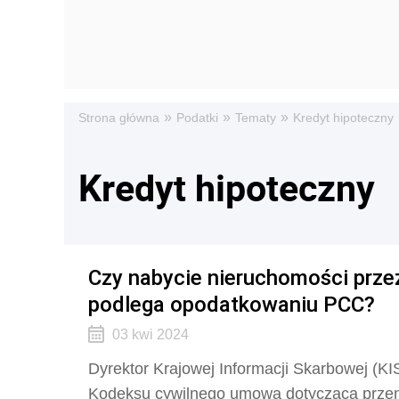
»
»
»
Strona główna
Podatki
Tematy
Kredyt hipoteczny
Kredyt hipoteczny
Czy nabycie nieruchomości prze
podlega opodatkowaniu PCC?
03 kwi 2024
Dyrektor Krajowej Informacji Skarbowej (KIS
Kodeksu cywilnego
umowa dotycząca przeni