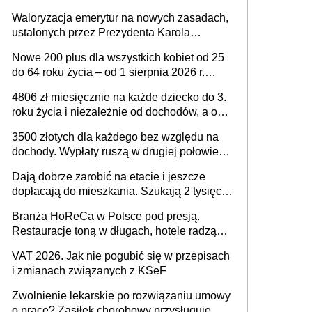
Waloryzacja emerytur na nowych zasadach,
ustalonych przez Prezydenta Karola
Nawrockiego – już nie tylko procentowa, ale
Nowe 200 plus dla wszystkich kobiet od 25
również kwotowa podwyżka świadczeń?
do 64 roku życia – od 1 sierpnia 2026 r.
świadczenie przysługuje w ramach nowego
4806 zł miesięcznie na każde dziecko do 3.
programu rządowego
roku życia i niezależnie od dochodów, a od
4. roku życia 800 plus – nowe świadczenie
3500 złotych dla każdego bez względu na
ma odwrócić trend spadku liczby urodzeń w
dochody. Wypłaty ruszą w drugiej połowie
Polsce
sierpnia. Trzeba jednak złożyć wniosek
Dają dobrze zarobić na etacie i jeszcze
dopłacają do mieszkania. Szukają 2 tysięcy
pracowników
Branża HoReCa w Polsce pod presją.
Restauracje toną w długach, hotele radzą
sobie lepiej [GOŚĆ INFOR.PL]
VAT 2026. Jak nie pogubić się w przepisach
i zmianach związanych z KSeF
Zwolnienie lekarskie po rozwiązaniu umowy
o pracę? Zasiłek chorobowy przysługuje