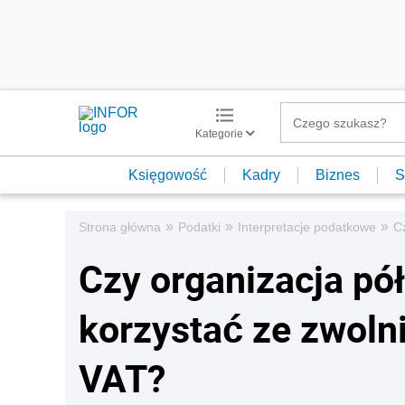
Kategorie
Księgowość
Kadry
Biznes
S
»
»
»
Strona główna
Podatki
Interpretacje podatkowe
Cz
Czy organizacja pół
korzystać ze zwoln
VAT?