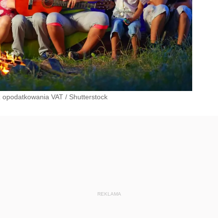
a z opodatkowania VAT
/
Shutterstock