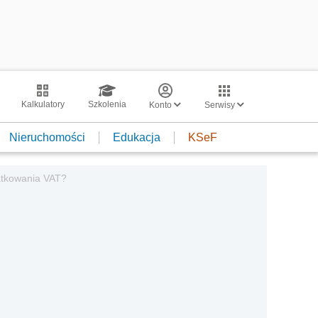
Kalkulatory
Szkolenia
Konto
Serwisy
Nieruchomości
Edukacja
KSeF
datkowania VAT?