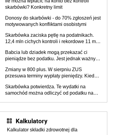
Ile można wpłacić na konto bez kontroli
skarbówki? Konkretny limit
Donosy do skarbówki - do 70% zgłoszeń jest
motywowanych konfliktami osobistymi
Skarbówka zaciska pętlę na podatnikach.
12,4 mln cichych kontroli i rekordowe 11 mld
złotych zaległości
Babcia lub dziadek mogą przekazać ci
pieniądze bez podatku. Jest jednak ważny
limit
Zmiany w 800 plus. W sierpniu ZUS
przesuwa terminy wypłaty pieniędzy. Kiedy
przelewy trafią teraz do rodziców?
Skarbówka potwierdza. Te wydatki na
samochód można odliczyć od podatku nawet
do 2280 zł
Kalkulatory
Kalkulator składki zdrowotnej dla