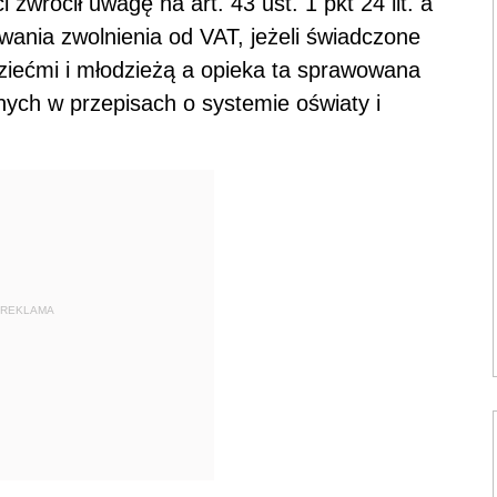
zwrócił uwagę na art. 43 ust. 1 pkt 24 lit. a
wania zwolnienia od VAT, jeżeli świadczone
dziećmi i młodzieżą a opieka ta sprawowana
nych w przepisach o systemie oświaty i
REKLAMA