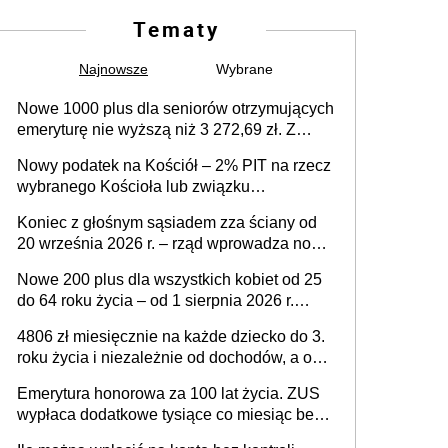
Tematy
Najnowsze
Wybrane
Nowe 1000 plus dla seniorów otrzymujących
emeryturę nie wyższą niż 3 272,69 zł. Z
wnioskami należy się pospieszyć, bo
Nowy podatek na Kościół – 2% PIT na rzecz
spóźnialscy świadczenia nie otrzymają
wybranego Kościoła lub związku
wyznaniowego. Premier potwierdza prace
Koniec z głośnym sąsiadem zza ściany od
nad zmianami w systemie finansowania
20 września 2026 r. – rząd wprowadza nowe
przepisy, które poprawią komfort życia
Nowe 200 plus dla wszystkich kobiet od 25
mieszkańców
do 64 roku życia – od 1 sierpnia 2026 r.
świadczenie przysługuje w ramach nowego
4806 zł miesięcznie na każde dziecko do 3.
programu rządowego
roku życia i niezależnie od dochodów, a od
4. roku życia 800 plus – nowe świadczenie
Emerytura honorowa za 100 lat życia. ZUS
ma odwrócić trend spadku liczby urodzeń w
wypłaca dodatkowe tysiące co miesiąc bez
Polsce
żadnego wniosku