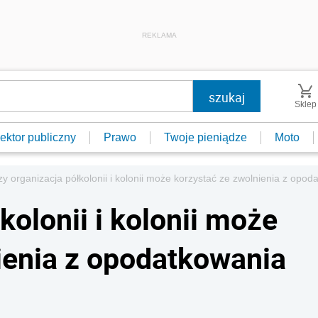
REKLAMA
Sklep
ektor publiczny
Prawo
Twoje pieniądze
Moto
y organizacja półkolonii i kolonii może korzystać ze zwolnienia z opo
kolonii i kolonii może
ienia z opodatkowania