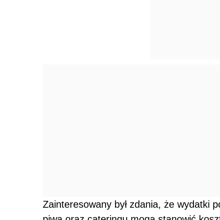
Zainteresowany był zdania, że wydatki 
piwa oraz cateringu mogą stanowić kos