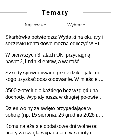
Tematy
Najnowsze
Wybrane
Skarbówka potwierdza: Wydatki na okulary i
soczewki kontaktowe można odliczyć w PIT.
Główny warunek - orzeczenie o
W pierwszych 3 latach OKI przyciągną
niepełnosprawności. Częściowe
nawet 2,1 mln klientów, a wartość
dofinansowanie (np. z zfśs) pomniejsza
zgromadzonych aktywów przekroczy 100
odliczenie
Szkody spowodowane przez dziki - jak i od
mld zł
kogo uzyskać odszkodowanie. W mieście,
na drodze i na terenach rolniczych
3500 złotych dla każdego bez względu na
dochody. Wypłaty ruszą w drugiej połowie
sierpnia. Trzeba jednak złożyć wniosek
Dzień wolny za święto przypadające w
sobotę (np. 15 sierpnia, 26 grudnia 2026 r.) –
zasady rozliczania czasu pracy, obowiązki
Komu należą się dodatkowe dni wolne od
pracodawcy (sektor prywatny i administracja
pracy za święta wypadające w soboty i
publiczna), najczęstsze pytania
niedziele? Jak to wygląda w 2026 roku?