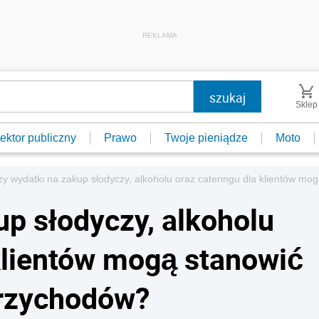
REKLAMA
Sklep
ektor publiczny
Prawo
Twoje pieniądze
Moto
zy wydatki na zakup słodyczy, alkoholu oraz cateringu dla klientów m
up słodyczy, alkoholu
 klientów mogą stanowić
przychodów?