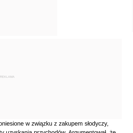
REKLAMA
poniesione w związku z zakupem słodyczy,
zty uzyskania przychodów. Argumentował, że