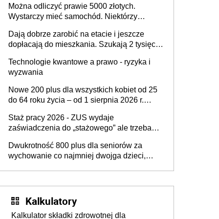
Można odliczyć prawie 5000 złotych.
Wystarczy mieć samochód. Niektórzy
zapominają o tej uldze w rozliczeniach ze
Dają dobrze zarobić na etacie i jeszcze
skarbówką
dopłacają do mieszkania. Szukają 2 tysięcy
pracowników
Technologie kwantowe a prawo - ryzyka i
wyzwania
Nowe 200 plus dla wszystkich kobiet od 25
do 64 roku życia – od 1 sierpnia 2026 r.
świadczenie przysługuje w ramach nowego
Staż pracy 2026 - ZUS wydaje
programu rządowego
zaświadczenia do „stażowego” ale trzeba
złożyć wniosek USP albo US-7 (za okresy
Dwukrotność 800 plus dla seniorów za
sprzed 1999 roku). Jak odebrać
wychowanie co najmniej dwojga dzieci,
zaświadczenie z ZUS?
które „pracują w Polsce i zasilają budżet
państwa poprzez płacenie podatków?
Zapadła decyzja Sejmu
Kalkulatory
Kalkulator składki zdrowotnej dla