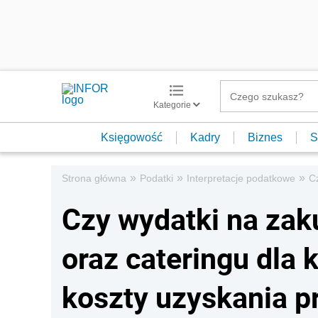
Kategorie
Księgowość
Kadry
Biznes
S
»
»
»
Strona główna
Podatki
Interpretacje podatkowe
C
Czy wydatki na zak
oraz cateringu dla
koszty uzyskania 