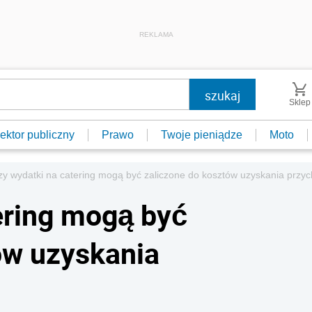
REKLAMA
Sklep
ektor publiczny
Prawo
Twoje pieniądze
Moto
zy wydatki na catering mogą być zaliczone do kosztów uzyskania przy
ering mogą być
ów uzyskania