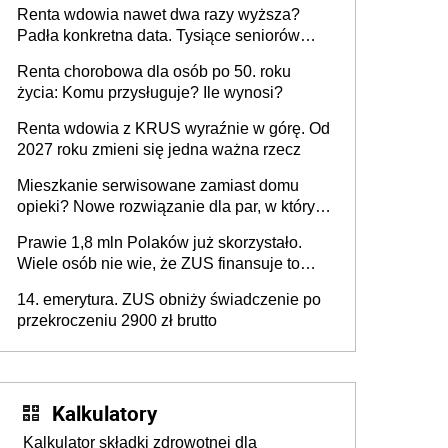
Renta wdowia nawet dwa razy wyższa?
Padła konkretna data. Tysiące seniorów
czeka na te zmiany
Renta chorobowa dla osób po 50. roku
życia: Komu przysługuje? Ile wynosi?
Renta wdowia z KRUS wyraźnie w górę. Od
2027 roku zmieni się jedna ważna rzecz
Mieszkanie serwisowane zamiast domu
opieki? Nowe rozwiązanie dla par, w których
jeden z partnerów choruje na Parkinsona lub
Prawie 1,8 mln Polaków już skorzystało.
demencję
Wiele osób nie wie, że ZUS finansuje to
całkowicie za darmo
14. emerytura. ZUS obniży świadczenie po
przekroczeniu 2900 zł brutto
Kalkulatory
Kalkulator składki zdrowotnej dla