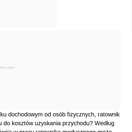
REKLAMA
atku dochodowym od osób fizycznych, ratownik
u do kosztów uzyskania przychodu? Według
iania w pracy ratownika medycznego może