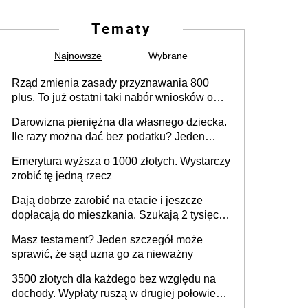
Tematy
Najnowsze
Wybrane
Rząd zmienia zasady przyznawania 800
plus. To już ostatni taki nabór wniosków o
wypłatę świadczenia
Darowizna pieniężna dla własnego dziecka.
Ile razy można dać bez podatku? Jeden
ważny warunek
Emerytura wyższa o 1000 złotych. Wystarczy
zrobić tę jedną rzecz
Dają dobrze zarobić na etacie i jeszcze
dopłacają do mieszkania. Szukają 2 tysięcy
pracowników
Masz testament? Jeden szczegół może
sprawić, że sąd uzna go za nieważny
3500 złotych dla każdego bez względu na
dochody. Wypłaty ruszą w drugiej połowie
sierpnia. Trzeba jednak złożyć wniosek