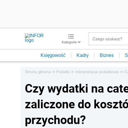
Kategorie
Księgowość
Kadry
Biznes
S
»
»
»
Strona główna
Podatki
Interpretacje podatkowe
C
Czy wydatki na cat
zaliczone do koszt
przychodu?