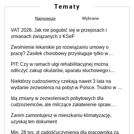
Tematy
Najnowsze
Wybrane
VAT 2026. Jak nie pogubić się w przepisach i
zmianach związanych z KSeF
Zwolnienie lekarskie po rozwiązaniu umowy o
pracę? Zasiłek chorobowy przysługuje tylko w
przypadku zachorowania w ciągu 14 dni od ustania
PIT: Czy w ramach ulgi rehabilitacyjnej można
stosunku pracy
odliczyć zakup okularów, aparatu słuchowego i
skutera inwalidzkiego?
Niektórzy cudzoziemcy czekają nawet 3 lata na
wydanie zezwolenia na pobyt w Polsce. Trudno w to
uwierzyć, ale ogromne opóźnienia z kartami pobytu
Idą zmiany w zezwoleniach pobytowych dla
to realny problem
cudzoziemców, ale milczące załatwienie spraw
przewidziano tylko dla wybranych
Zanim zamontujesz w mieszkaniu klimatyzację,
uzyskaj ten dokument
Min. 28 tys. zł zadośćuczynienia dla pracownika za