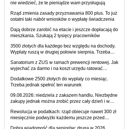
nie wiedzieć, że te pieniądze wam przysługują
Rząd zmienia zasady przyznawania 800 plus. To już
ostatni taki nabór wniosków o wypłatę świadczenia
Dają dobrze zarobić na etacie i jeszcze dopłacają do
mieszkania. Szukają 2 tysięcy pracowników
3500 złotych dla każdego bez względu na dochody.
Wypłaty ruszą w drugiej połowie sierpnia. Trzeba
jednak złożyć wniosek
Sanatorium z ZUS w ramach prewencji rentowej. Jak
wyjechać za darmo i na koszt urzędu ratować
zdrowie?
Dodatkowe 2500 złotych do wypłaty co miesiąc.
Trzeba jednak spełnić ten warunek
09.08.2026: niedziela z zakazem handlu. Niezbędne
zakupy jednak można zrobić przez cały dzień i w
dużym wyborze
Rewolucja w podatkach: rząd obiecuje nawet 300 zł
miesięcznie podwyżki każdemu jeszcze przed
wyborami
Dobra wiadomość dla seniorów: druga w 2026