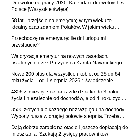
Dni wolne od pracy 2026. Kalendarz dni wolnych w
Polsce [Wszystkie święta]
58 lat - przejście na emeryturę w tym wieku to
idealny czas zdaniem Polaków. W jakim wieku
faktycznie wnioskujemy o emeryturę i dlaczego?
Przechodzę na emeryturę: ile dni urlopu mi
przysługuje?
Waloryzacja emerytur na nowych zasadach,
ustalonych przez Prezydenta Karola Nawrockiego –
już nie tylko procentowa, ale również kwotowa
Nowe 200 plus dla wszystkich kobiet od 25 do 64
podwyżka świadczeń?
roku życia – od 1 sierpnia 2026 r. świadczenie
przysługuje w ramach nowego programu rządowego
4806 zł miesięcznie na każde dziecko do 3. roku
życia i niezależnie od dochodów, a od 4. roku życia
800 plus – nowe świadczenie ma odwrócić trend
3500 złotych dla każdego bez względu na dochody.
spadku liczby urodzeń w Polsce
Wypłaty ruszą w drugiej połowie sierpnia. Trzeba
jednak złożyć wniosek
Dają dobrze zarobić na etacie i jeszcze dopłacają do
mieszkania. Szukają 2 tysięcy pracowników