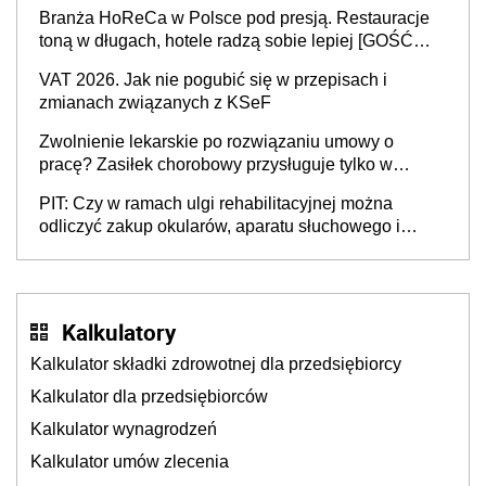
Branża HoReCa w Polsce pod presją. Restauracje
toną w długach, hotele radzą sobie lepiej [GOŚĆ
INFOR.PL]
VAT 2026. Jak nie pogubić się w przepisach i
zmianach związanych z KSeF
Zwolnienie lekarskie po rozwiązaniu umowy o
pracę? Zasiłek chorobowy przysługuje tylko w
przypadku zachorowania w ciągu 14 dni od ustania
PIT: Czy w ramach ulgi rehabilitacyjnej można
stosunku pracy
odliczyć zakup okularów, aparatu słuchowego i
skutera inwalidzkiego?
Kalkulatory
Kalkulator składki zdrowotnej dla przedsiębiorcy
Kalkulator dla przedsiębiorców
Kalkulator wynagrodzeń
Kalkulator umów zlecenia