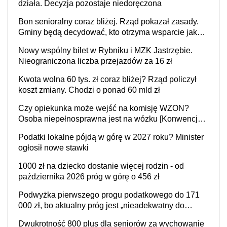
działa. Decyzja pozostaje niedoręczona
Bon senioralny coraz bliżej. Rząd pokazał zasady.
Gminy będą decydować, kto otrzyma wsparcie jako
pierwszy
Nowy wspólny bilet w Rybniku i MZK Jastrzębie.
Nieograniczona liczba przejazdów za 16 zł
Kwota wolna 60 tys. zł coraz bliżej? Rząd policzył
koszt zmiany. Chodzi o ponad 60 mld zł
Czy opiekunka może wejść na komisję WZON?
Osoba niepełnosprawna jest na wózku [Konwencja
ONZ z 2006 r.]
Podatki lokalne pójdą w górę w 2027 roku? Minister
ogłosił nowe stawki
1000 zł na dziecko dostanie więcej rodzin - od
października 2026 próg w górę o 456 zł
Podwyżka pierwszego progu podatkowego do 171
000 zł, bo aktualny próg jest „nieadekwatny do
kosztów życia obywateli” – zapadła decyzja Sejmu
Dwukrotność 800 plus dla seniorów za wychowanie