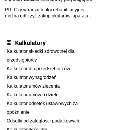
tylko w przypadku zachorowania w ciągu 14
PIT: Czy w ramach ulgi rehabilitacyjnej
dni od ustania stosunku pracy
można odliczyć zakup okularów, aparatu
słuchowego i skutera inwalidzkiego?
Kalkulatory
Kalkulator składki zdrowotnej dla
przedsiębiorcy
Kalkulator dla przedsiębiorców
Kalkulator wynagrodzeń
Kalkulator umów zlecenia
Kalkulator umów o dzieło
Kalkulator odsetek ustawowych za
opóźnienie
Odsetki od zaległości podatkowych
Kalkulator ilości dni