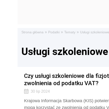
»
»
»
Strona główna
Podatki
Tematy
Usługi szkoleniow
Usługi szkoleniowe
Czy usługi szkoleniowe dla fizj
zwolnienia od podatku VAT?
30 lip 2024
Krajowa Informacja Skarbowa (KIS) potwierd
mogą korzystać ze zwolnienia od podatku VA