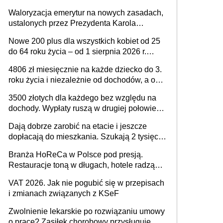
Waloryzacja emerytur na nowych zasadach,
ustalonych przez Prezydenta Karola
Nawrockiego – już nie tylko procentowa, ale
Nowe 200 plus dla wszystkich kobiet od 25
również kwotowa podwyżka świadczeń?
do 64 roku życia – od 1 sierpnia 2026 r.
świadczenie przysługuje w ramach nowego
4806 zł miesięcznie na każde dziecko do 3.
programu rządowego
roku życia i niezależnie od dochodów, a od
4. roku życia 800 plus – nowe świadczenie
3500 złotych dla każdego bez względu na
ma odwrócić trend spadku liczby urodzeń w
dochody. Wypłaty ruszą w drugiej połowie
Polsce
sierpnia. Trzeba jednak złożyć wniosek
Dają dobrze zarobić na etacie i jeszcze
dopłacają do mieszkania. Szukają 2 tysięcy
pracowników
Branża HoReCa w Polsce pod presją.
Restauracje toną w długach, hotele radzą
sobie lepiej [GOŚĆ INFOR.PL]
VAT 2026. Jak nie pogubić się w przepisach
i zmianach związanych z KSeF
Zwolnienie lekarskie po rozwiązaniu umowy
o pracę? Zasiłek chorobowy przysługuje