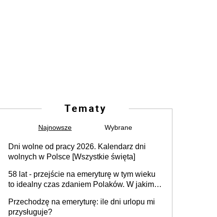
Tematy
Najnowsze
Wybrane
Dni wolne od pracy 2026. Kalendarz dni
wolnych w Polsce [Wszystkie święta]
58 lat - przejście na emeryturę w tym wieku
to idealny czas zdaniem Polaków. W jakim
wieku faktycznie wnioskujemy o emeryturę i
Przechodzę na emeryturę: ile dni urlopu mi
dlaczego?
przysługuje?