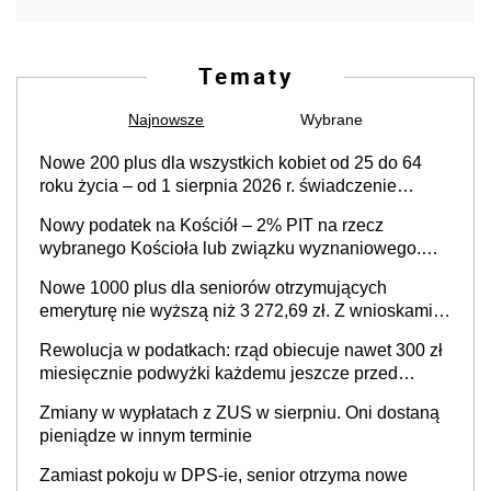
Tematy
Najnowsze
Wybrane
Nowe 200 plus dla wszystkich kobiet od 25 do 64
roku życia – od 1 sierpnia 2026 r. świadczenie
przysługuje w ramach nowego programu rządowego
Nowy podatek na Kościół – 2% PIT na rzecz
wybranego Kościoła lub związku wyznaniowego.
Premier potwierdza prace nad zmianami w systemie
Nowe 1000 plus dla seniorów otrzymujących
finansowania
emeryturę nie wyższą niż 3 272,69 zł. Z wnioskami
należy się pospieszyć, bo spóźnialscy świadczenia
Rewolucja w podatkach: rząd obiecuje nawet 300 zł
nie otrzymają
miesięcznie podwyżki każdemu jeszcze przed
wyborami
Zmiany w wypłatach z ZUS w sierpniu. Oni dostaną
pieniądze w innym terminie
Zamiast pokoju w DPS-ie, senior otrzyma nowe