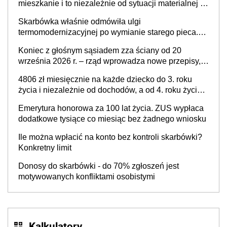
mieszkanie i to niezależnie od sytuacji materialnej –
rząd ogłasza nowy program wsparcia dla osób po 60
Skarbówka właśnie odmówiła ulgi
roku życia
termomodernizacyjnej po wymianie starego pieca.
Uwaga, decyduje ważny szczegół!
Koniec z głośnym sąsiadem zza ściany od 20
września 2026 r. – rząd wprowadza nowe przepisy,
które poprawią komfort życia mieszkańców
4806 zł miesięcznie na każde dziecko do 3. roku
życia i niezależnie od dochodów, a od 4. roku życia
800 plus – nowe świadczenie ma odwrócić trend
Emerytura honorowa za 100 lat życia. ZUS wypłaca
spadku liczby urodzeń w Polsce
dodatkowe tysiące co miesiąc bez żadnego wniosku
Ile można wpłacić na konto bez kontroli skarbówki?
Konkretny limit
Donosy do skarbówki - do 70% zgłoszeń jest
motywowanych konfliktami osobistymi
Kalkulatory