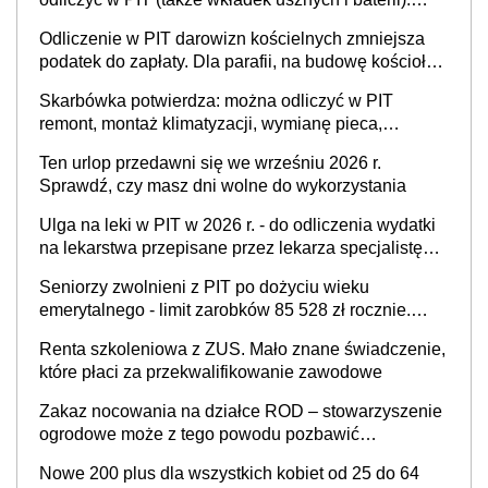
Podstawowy warunek - orzeczona
Odliczenie w PIT darowizn kościelnych zmniejsza
niepełnosprawność
podatek do zapłaty. Dla parafii, na budowę kościoła,
cele charytatywne, dla mediów promujących kult
Skarbówka potwierdza: można odliczyć w PIT
religijny
remont, montaż klimatyzacji, wymianę pieca,
wyposażenie łazienki, kuchni, sprzęt AGD - w celu
Ten urlop przedawni się we wrześniu 2026 r.
przystosowania mieszkania dla potrzeb
Sprawdź, czy masz dni wolne do wykorzystania
niepełnosprawnego
Ulga na leki w PIT w 2026 r. - do odliczenia wydatki
na lekarstwa przepisane przez lekarza specjalistę
przy orzeczonej niepełnosprawności. Uwaga na limit
Seniorzy zwolnieni z PIT po dożyciu wieku
100 zł miesiącu
emerytalnego - limit zarobków 85 528 zł rocznie.
Skarbówka i ZUS wyjaśniają zasady zwolnienia
Renta szkoleniowa z ZUS. Mało znane świadczenie,
podatkowego
które płaci za przekwalifikowanie zawodowe
Zakaz nocowania na działce ROD – stowarzyszenie
ogrodowe może z tego powodu pozbawić
działkowca prawa do działki (wypowiedzieć
Nowe 200 plus dla wszystkich kobiet od 25 do 64
dzierżawę)?