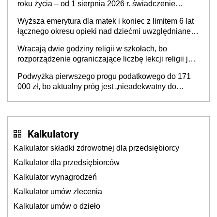
roku życia – od 1 sierpnia 2026 r. świadczenie
przysługuje w ramach nowego programu rządowego
Wyższa emerytura dla matek i koniec z limitem 6 lat
łącznego okresu opieki nad dziećmi uwzględnianego
w wyliczaniu świadczenia emerytalnego – sprawa
Wracają dwie godziny religii w szkołach, bo
już w Ministerstwie Rodziny, Pracy i Polityki
rozporządzenie ograniczające liczbę lekcji religii jest
Społecznej
niezgodne z Konstytucją? Sprawa już na biurku
Podwyżka pierwszego progu podatkowego do 171
premiera
000 zł, bo aktualny próg jest „nieadekwatny do
kosztów życia obywateli” – zapadła decyzja Sejmu
Kalkulatory
Kalkulator składki zdrowotnej dla przedsiębiorcy
Kalkulator dla przedsiębiorców
Kalkulator wynagrodzeń
Kalkulator umów zlecenia
Kalkulator umów o dzieło