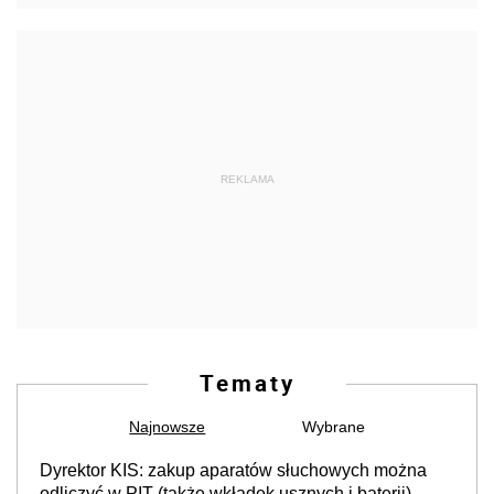
REKLAMA
Tematy
Najnowsze
Wybrane
Dyrektor KIS: zakup aparatów słuchowych można
odliczyć w PIT (także wkładek usznych i baterii).