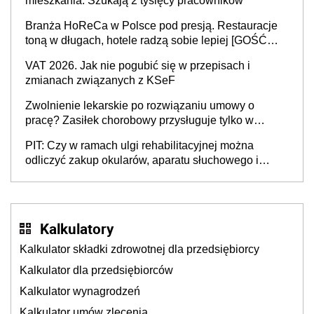
mieszkania. Szukają 2 tysięcy pracowników
Branża HoReCa w Polsce pod presją. Restauracje
toną w długach, hotele radzą sobie lepiej [GOŚĆ
INFOR.PL]
VAT 2026. Jak nie pogubić się w przepisach i
zmianach związanych z KSeF
Zwolnienie lekarskie po rozwiązaniu umowy o
pracę? Zasiłek chorobowy przysługuje tylko w
przypadku zachorowania w ciągu 14 dni od ustania
PIT: Czy w ramach ulgi rehabilitacyjnej można
stosunku pracy
odliczyć zakup okularów, aparatu słuchowego i
skutera inwalidzkiego?
Kalkulatory
Kalkulator składki zdrowotnej dla przedsiębiorcy
Kalkulator dla przedsiębiorców
Kalkulator wynagrodzeń
Kalkulator umów zlecenia