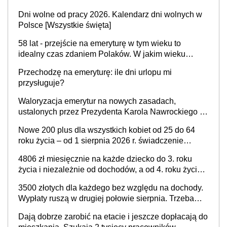
Dni wolne od pracy 2026. Kalendarz dni wolnych w
Polsce [Wszystkie święta]
58 lat - przejście na emeryturę w tym wieku to
idealny czas zdaniem Polaków. W jakim wieku
faktycznie wnioskujemy o emeryturę i dlaczego?
Przechodzę na emeryturę: ile dni urlopu mi
przysługuje?
Waloryzacja emerytur na nowych zasadach,
ustalonych przez Prezydenta Karola Nawrockiego –
już nie tylko procentowa, ale również kwotowa
Nowe 200 plus dla wszystkich kobiet od 25 do 64
podwyżka świadczeń?
roku życia – od 1 sierpnia 2026 r. świadczenie
przysługuje w ramach nowego programu rządowego
4806 zł miesięcznie na każde dziecko do 3. roku
życia i niezależnie od dochodów, a od 4. roku życia
800 plus – nowe świadczenie ma odwrócić trend
3500 złotych dla każdego bez względu na dochody.
spadku liczby urodzeń w Polsce
Wypłaty ruszą w drugiej połowie sierpnia. Trzeba
jednak złożyć wniosek
Dają dobrze zarobić na etacie i jeszcze dopłacają do