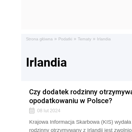
»
»
»
Strona główna
Podatki
Tematy
Irlandia
Irlandia
Czy dodatek rodzinny otrzymywan
opodatkowaniu w Polsce?
08 lut 2024
Krajowa Informacja Skarbowa (KIS) wydała in
rodzinny otrzymywany z Irlandii jest zwoln