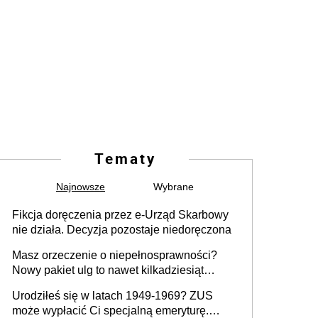
Tematy
Najnowsze
Wybrane
Fikcja doręczenia przez e-Urząd Skarbowy
nie działa. Decyzja pozostaje niedoręczona
Masz orzeczenie o niepełnosprawności?
Nowy pakiet ulg to nawet kilkadziesiąt
tysięcy złotych rocznie. Sprawdź, jak
Urodziłeś się w latach 1949-1969? ZUS
odebrać pieniądze
może wypłacić Ci specjalną emeryturę.