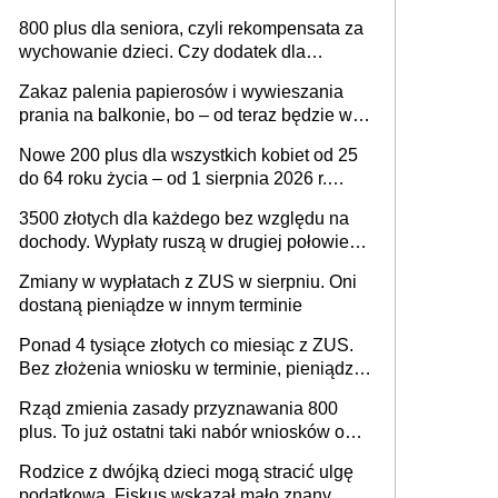
Musisz spełnić te warunki
800 plus dla seniora, czyli rekompensata za
wychowanie dzieci. Czy dodatek dla
seniorów za rodzicielstwo wejdzie w życie?
Zakaz palenia papierosów i wywieszania
prania na balkonie, bo – od teraz będzie w
całości należeć do nieruchomości wspólnej,
Nowe 200 plus dla wszystkich kobiet od 25
a właścicielowi mieszkania przysługiwać
do 64 roku życia – od 1 sierpnia 2026 r.
będzie wyłącznie służebność? Nowy projekt
świadczenie przysługuje w ramach nowego
rządowy
3500 złotych dla każdego bez względu na
programu rządowego
dochody. Wypłaty ruszą w drugiej połowie
sierpnia. Trzeba jednak złożyć wniosek
Zmiany w wypłatach z ZUS w sierpniu. Oni
dostaną pieniądze w innym terminie
Ponad 4 tysiące złotych co miesiąc z ZUS.
Bez złożenia wniosku w terminie, pieniądze
przepadną
Rząd zmienia zasady przyznawania 800
plus. To już ostatni taki nabór wniosków o
wypłatę świadczenia
Rodzice z dwójką dzieci mogą stracić ulgę
podatkową. Fiskus wskazał mało znany