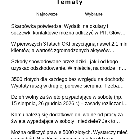
Tematy
Najnowsze
Wybrane
Skarbówka potwierdza: Wydatki na okulary i
soczewki kontaktowe można odliczyć w PIT. Główny
warunek - orzeczenie o niepełnosprawności.
W pierwszych 3 latach OKI przyciągną nawet 2,1 mln
Częściowe dofinansowanie (np. z zfśs) pomniejsza
klientów, a wartość zgromadzonych aktywów
odliczenie
przekroczy 100 mld zł
Szkody spowodowane przez dziki - jak i od kogo
uzyskać odszkodowanie. W mieście, na drodze i na
terenach rolniczych
3500 złotych dla każdego bez względu na dochody.
Wypłaty ruszą w drugiej połowie sierpnia. Trzeba
jednak złożyć wniosek
Dzień wolny za święto przypadające w sobotę (np.
15 sierpnia, 26 grudnia 2026 r.) – zasady rozliczania
czasu pracy, obowiązki pracodawcy (sektor prywatny
Komu należą się dodatkowe dni wolne od pracy za
i administracja publiczna), najczęstsze pytania
święta wypadające w soboty i niedziele? Jak to
wygląda w 2026 roku?
Można odliczyć prawie 5000 złotych. Wystarczy mieć
samochód. Niektórzy zapominają o tej uldze w