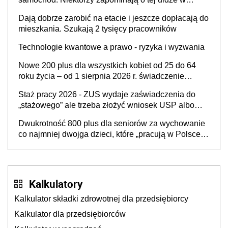
rozliczeniach ze skarbówką
Dają dobrze zarobić na etacie i jeszcze dopłacają do
mieszkania. Szukają 2 tysięcy pracowników
Technologie kwantowe a prawo - ryzyka i wyzwania
Nowe 200 plus dla wszystkich kobiet od 25 do 64
roku życia – od 1 sierpnia 2026 r. świadczenie
przysługuje w ramach nowego programu rządowego
Staż pracy 2026 - ZUS wydaje zaświadczenia do
„stażowego” ale trzeba złożyć wniosek USP albo
US-7 (za okresy sprzed 1999 roku). Jak odebrać
Dwukrotność 800 plus dla seniorów za wychowanie
zaświadczenie z ZUS?
co najmniej dwojga dzieci, które „pracują w Polsce i
zasilają budżet państwa poprzez płacenie
podatków? Zapadła decyzja Sejmu
Kalkulatory
Kalkulator składki zdrowotnej dla przedsiębiorcy
Kalkulator dla przedsiębiorców