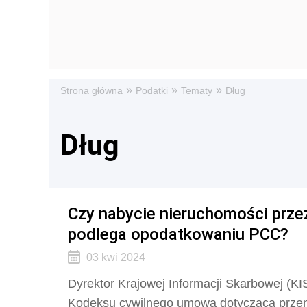
»
»
»
Strona główna
Podatki
Tematy
Dług
Dług
Czy nabycie nieruchomości prze
podlega opodatkowaniu PCC?
03 kwi 2024
Dyrektor Krajowej Informacji Skarbowej (KIS
Kodeksu cywilnego
umowa dotycząca przeni