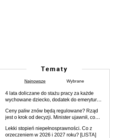
Tematy
Najnowsze
Wybrane
4 lata doliczane do stażu pracy za każde
wychowane dziecko, dodatek do emerytury
za wychowanie dzieci i świadczenie także
Ceny paliw znów będą regulowane? Rząd
dla rodziców trójki dzieci. Znamy stanowisko
jest o krok od decyzji. Minister ujawnił, co
sejmowej komisji
może wydarzyć się już w przyszłym tygodniu
Lekki stopień niepełnosprawności. Co z
orzeczeniem w 2026 i 2027 roku? [LISTA]