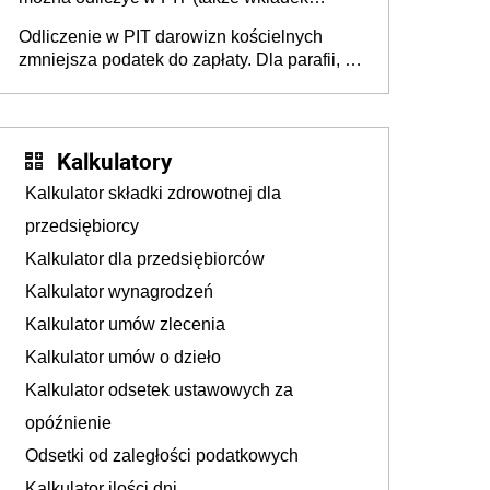
usznych i baterii). Podstawowy warunek -
Odliczenie w PIT darowizn kościelnych
orzeczona niepełnosprawność
zmniejsza podatek do zapłaty. Dla parafii, na
budowę kościoła, cele charytatywne, dla
mediów promujących kult religijny
Kalkulatory
Kalkulator składki zdrowotnej dla
przedsiębiorcy
Kalkulator dla przedsiębiorców
Kalkulator wynagrodzeń
Kalkulator umów zlecenia
Kalkulator umów o dzieło
Kalkulator odsetek ustawowych za
opóźnienie
Odsetki od zaległości podatkowych
Kalkulator ilości dni