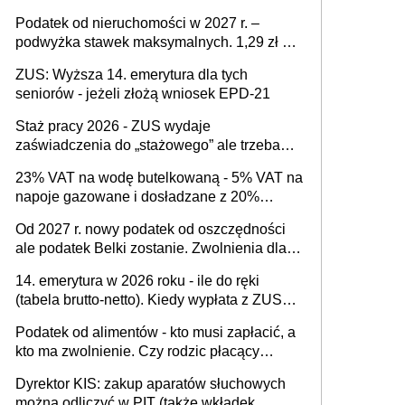
Podatek od nieruchomości w 2027 r. –
podwyżka stawek maksymalnych. 1,29 zł za
1 m2 mieszkania, 36,49 zł za 1 m2
ZUS: Wyższa 14. emerytura dla tych
budynków i lokali związanych z
seniorów - jeżeli złożą wniosek EPD-21
prowadzeniem działalności gospodarczej
Staż pracy 2026 - ZUS wydaje
zaświadczenia do „stażowego” ale trzeba
złożyć wniosek USP albo US-7 (za okresy
23% VAT na wodę butelkowaną - 5% VAT na
sprzed 1999 roku). Jak odebrać
napoje gazowane i dosładzane z 20%
zaświadczenie z ZUS?
dodatkiem soku. Dlaczego polski system
Od 2027 r. nowy podatek od oszczędności
podatkowy dyskryminuje wodę a nie
ale podatek Belki zostanie. Zwolnienia dla
niezdrowe napoje?
właścicieli kont OKI do 25 tys. zł lub do 100
14. emerytura w 2026 roku - ile do ręki
tys. zł - w zależności od rodzaju aktywów
(tabela brutto-netto). Kiedy wypłata z ZUS?
(lokaty, obligacje, czy akcje, fundusze
Co z "czternastką" przy rencie wdowiej i
inwestycyjne)
Podatek od alimentów - kto musi zapłacić, a
rencie rodzinnej?
kto ma zwolnienie. Czy rodzic płacący
alimenty może odliczyć ulgę na dziecko?
Dyrektor KIS: zakup aparatów słuchowych
można odliczyć w PIT (także wkładek