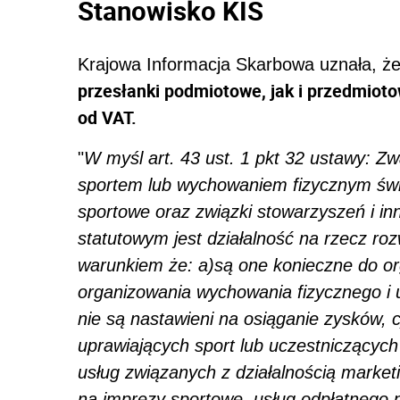
Stanowisko KIS
Krajowa Informacja Skarbowa uznała, ż
przesłanki podmiotowe, jak i przedmiot
od VAT.
"
W myśl art. 43 ust. 1 pkt 32 ustawy: Zw
sportem lub wychowaniem fizycznym świ
sportowe oraz związki stowarzyszeń i i
statutowym jest działalność na rzecz ro
warunkiem że: a)są one konieczne do org
organizowania wychowania fizycznego i u
nie są nastawieni na osiąganie zysków,
uprawiających sport lub uczestniczącyc
usług związanych z działalnością mark
na imprezy sportowe, usług odpłatnego