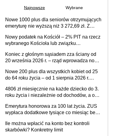
Najnowsze
Wybrane
Nowe 1000 plus dla seniorów otrzymujących
emeryturę nie wyższą niż 3 272,69 zł. Z
wnioskami należy się pospieszyć, bo
Nowy podatek na Kościół – 2% PIT na rzecz
spóźnialscy świadczenia nie otrzymają
wybranego Kościoła lub związku
wyznaniowego. Premier potwierdza prace
Koniec z głośnym sąsiadem zza ściany od
nad zmianami w systemie finansowania
20 września 2026 r. – rząd wprowadza nowe
przepisy, które poprawią komfort życia
Nowe 200 plus dla wszystkich kobiet od 25
mieszkańców
do 64 roku życia – od 1 sierpnia 2026 r.
świadczenie przysługuje w ramach nowego
4806 zł miesięcznie na każde dziecko do 3.
programu rządowego
roku życia i niezależnie od dochodów, a od
4. roku życia 800 plus – nowe świadczenie
Emerytura honorowa za 100 lat życia. ZUS
ma odwrócić trend spadku liczby urodzeń w
wypłaca dodatkowe tysiące co miesiąc bez
Polsce
żadnego wniosku
Ile można wpłacić na konto bez kontroli
skarbówki? Konkretny limit