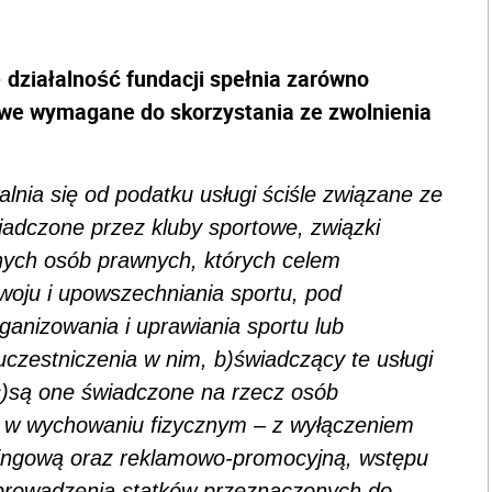
działalność fundacji spełnia zarówno
e
owe wymagane do skorzystania ze zwolnienia
alnia się od podatku usługi ściśle związane ze
adczone przez kluby sportowe, związki
nnych osób prawnych, których celem
zwoju i upowszechniania sportu, pod
anizowania i uprawiania sportu lub
czestniczenia w nim, b)świadczący te usługi
 c)są one świadczone na rzecz osób
h w wychowaniu fizycznym – z wyłączeniem
etingową oraz reklamowo-promocyjną, wstępu
 prowadzenia statków przeznaczonych do