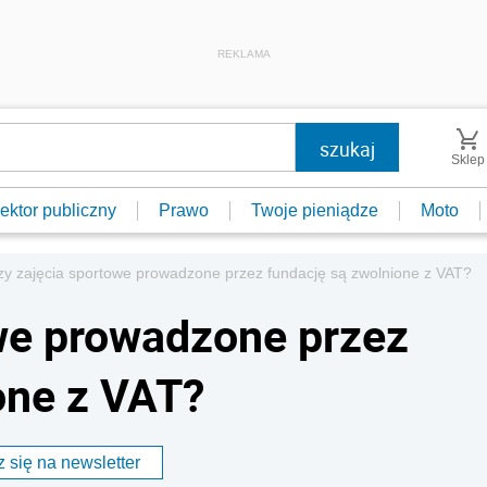
REKLAMA
Sklep
ektor publiczny
Prawo
Twoje pieniądze
Moto
zy zajęcia sportowe prowadzone przez fundację są zwolnione z VAT?
we prowadzone przez
one z VAT?
 się na newsletter