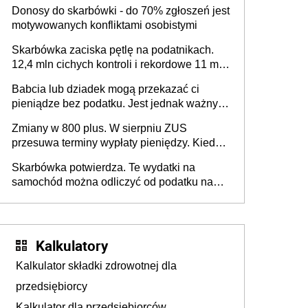
Donosy do skarbówki - do 70% zgłoszeń jest
motywowanych konfliktami osobistymi
Skarbówka zaciska pętlę na podatnikach.
12,4 mln cichych kontroli i rekordowe 11 mld
złotych zaległości
Babcia lub dziadek mogą przekazać ci
pieniądze bez podatku. Jest jednak ważny
limit
Zmiany w 800 plus. W sierpniu ZUS
przesuwa terminy wypłaty pieniędzy. Kiedy
przelewy trafią teraz do rodziców?
Skarbówka potwierdza. Te wydatki na
samochód można odliczyć od podatku nawet
do 2280 zł
Kalkulatory
Kalkulator składki zdrowotnej dla
przedsiębiorcy
Kalkulator dla przedsiębiorców