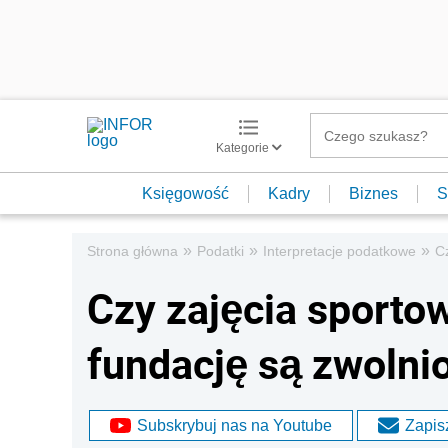
Kategorie
Księgowość
Kadry
Biznes
S
»
»
»
Strona główna
Podatki
Interpretacje podatkowe
C
Czy zajęcia sporto
fundację są zwolni
Subskrybuj nas na Youtube
Zapisz