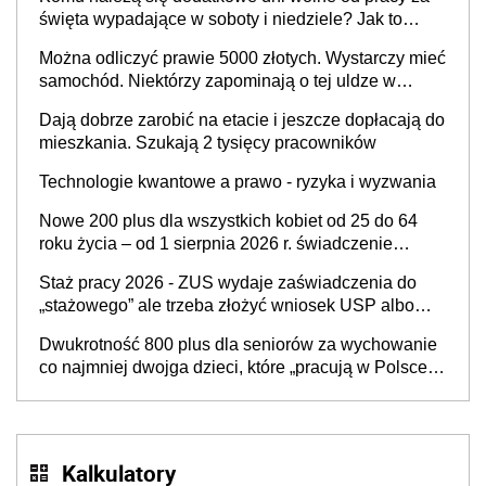
i administracja publiczna), najczęstsze pytania
święta wypadające w soboty i niedziele? Jak to
wygląda w 2026 roku?
Można odliczyć prawie 5000 złotych. Wystarczy mieć
samochód. Niektórzy zapominają o tej uldze w
rozliczeniach ze skarbówką
Dają dobrze zarobić na etacie i jeszcze dopłacają do
mieszkania. Szukają 2 tysięcy pracowników
Technologie kwantowe a prawo - ryzyka i wyzwania
Nowe 200 plus dla wszystkich kobiet od 25 do 64
roku życia – od 1 sierpnia 2026 r. świadczenie
przysługuje w ramach nowego programu rządowego
Staż pracy 2026 - ZUS wydaje zaświadczenia do
„stażowego” ale trzeba złożyć wniosek USP albo
US-7 (za okresy sprzed 1999 roku). Jak odebrać
Dwukrotność 800 plus dla seniorów za wychowanie
zaświadczenie z ZUS?
co najmniej dwojga dzieci, które „pracują w Polsce i
zasilają budżet państwa poprzez płacenie
podatków? Zapadła decyzja Sejmu
Kalkulatory