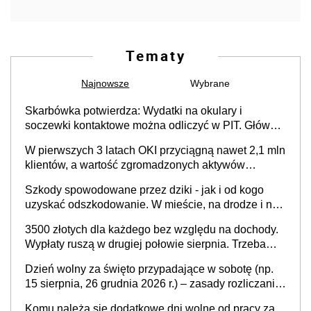
Tematy
Najnowsze
Wybrane
Skarbówka potwierdza: Wydatki na okulary i
soczewki kontaktowe można odliczyć w PIT. Główny
warunek - orzeczenie o niepełnosprawności.
W pierwszych 3 latach OKI przyciągną nawet 2,1 mln
Częściowe dofinansowanie (np. z zfśs) pomniejsza
klientów, a wartość zgromadzonych aktywów
odliczenie
przekroczy 100 mld zł
Szkody spowodowane przez dziki - jak i od kogo
uzyskać odszkodowanie. W mieście, na drodze i na
terenach rolniczych
3500 złotych dla każdego bez względu na dochody.
Wypłaty ruszą w drugiej połowie sierpnia. Trzeba
jednak złożyć wniosek
Dzień wolny za święto przypadające w sobotę (np.
15 sierpnia, 26 grudnia 2026 r.) – zasady rozliczania
czasu pracy, obowiązki pracodawcy (sektor prywatny
Komu należą się dodatkowe dni wolne od pracy za