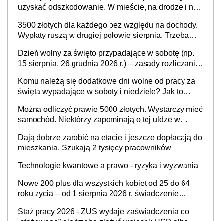
uzyskać odszkodowanie. W mieście, na drodze i na
terenach rolniczych
3500 złotych dla każdego bez względu na dochody.
Wypłaty ruszą w drugiej połowie sierpnia. Trzeba
jednak złożyć wniosek
Dzień wolny za święto przypadające w sobotę (np.
15 sierpnia, 26 grudnia 2026 r.) – zasady rozliczania
czasu pracy, obowiązki pracodawcy (sektor prywatny
Komu należą się dodatkowe dni wolne od pracy za
i administracja publiczna), najczęstsze pytania
święta wypadające w soboty i niedziele? Jak to
wygląda w 2026 roku?
Można odliczyć prawie 5000 złotych. Wystarczy mieć
samochód. Niektórzy zapominają o tej uldze w
rozliczeniach ze skarbówką
Dają dobrze zarobić na etacie i jeszcze dopłacają do
mieszkania. Szukają 2 tysięcy pracowników
Technologie kwantowe a prawo - ryzyka i wyzwania
Nowe 200 plus dla wszystkich kobiet od 25 do 64
roku życia – od 1 sierpnia 2026 r. świadczenie
przysługuje w ramach nowego programu rządowego
Staż pracy 2026 - ZUS wydaje zaświadczenia do