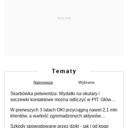
REKLAMA
Tematy
Najnowsze
Wybrane
Skarbówka potwierdza: Wydatki na okulary i
soczewki kontaktowe można odliczyć w PIT. Główny
warunek - orzeczenie o niepełnosprawności.
W pierwszych 3 latach OKI przyciągną nawet 2,1 mln
Częściowe dofinansowanie (np. z zfśs) pomniejsza
klientów, a wartość zgromadzonych aktywów
odliczenie
przekroczy 100 mld zł
Szkody spowodowane przez dziki - jak i od kogo