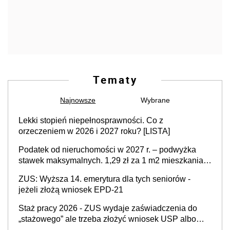
Tematy
Najnowsze
Wybrane
Lekki stopień niepełnosprawności. Co z
orzeczeniem w 2026 i 2027 roku? [LISTA]
Podatek od nieruchomości w 2027 r. – podwyżka
stawek maksymalnych. 1,29 zł za 1 m2 mieszkania,
36,49 zł za 1 m2 budynków i lokali związanych z
ZUS: Wyższa 14. emerytura dla tych seniorów -
prowadzeniem działalności gospodarczej
jeżeli złożą wniosek EPD-21
Staż pracy 2026 - ZUS wydaje zaświadczenia do
„stażowego” ale trzeba złożyć wniosek USP albo
US-7 (za okresy sprzed 1999 roku). Jak odebrać