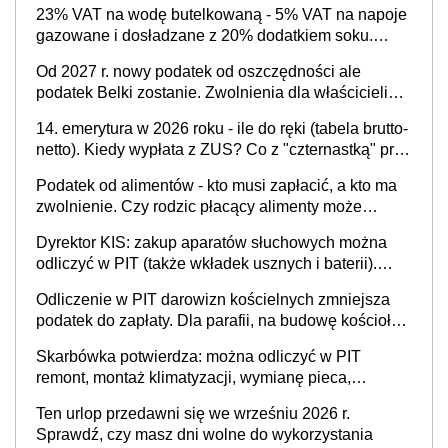
23% VAT na wodę butelkowaną - 5% VAT na napoje
zaświadczenie z ZUS?
gazowane i dosładzane z 20% dodatkiem soku.
Dlaczego polski system podatkowy dyskryminuje
Od 2027 r. nowy podatek od oszczędności ale
wodę a nie niezdrowe napoje?
podatek Belki zostanie. Zwolnienia dla właścicieli
kont OKI do 25 tys. zł lub do 100 tys. zł - w
14. emerytura w 2026 roku - ile do ręki (tabela brutto-
zależności od rodzaju aktywów (lokaty, obligacje, czy
netto). Kiedy wypłata z ZUS? Co z "czternastką" przy
akcje, fundusze inwestycyjne)
rencie wdowiej i rencie rodzinnej?
Podatek od alimentów - kto musi zapłacić, a kto ma
zwolnienie. Czy rodzic płacący alimenty może
odliczyć ulgę na dziecko?
Dyrektor KIS: zakup aparatów słuchowych można
odliczyć w PIT (także wkładek usznych i baterii).
Podstawowy warunek - orzeczona
Odliczenie w PIT darowizn kościelnych zmniejsza
niepełnosprawność
podatek do zapłaty. Dla parafii, na budowę kościoła,
cele charytatywne, dla mediów promujących kult
Skarbówka potwierdza: można odliczyć w PIT
religijny
remont, montaż klimatyzacji, wymianę pieca,
wyposażenie łazienki, kuchni, sprzęt AGD - w celu
Ten urlop przedawni się we wrześniu 2026 r.
przystosowania mieszkania dla potrzeb
Sprawdź, czy masz dni wolne do wykorzystania
niepełnosprawnego