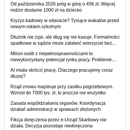
Od października 2026 próg w górę o 456 zł. Więcej
rodzin dostanie 1000 zł na dziecko
Kryzys kadrowy w oświacie? Tysiące wakatów przed
nowym rokiem szkolnym
Dłużnik nie żyje, ale dług się nie kasuje. Formalności
spadkowe w sądzie może załatwić wierzyciel bez
zgody rodziny zmarłego
Milion osób z niepełnosprawnościami to
niewykorzystany potencjał rynku pracy. Problemem
nie jest brak kandydatów, dofinansowań czy
AI miała skrócić pracę. Dlaczego pracujemy coraz
refundacji, ale bariery po stronie systemu i
dłużej?
świadomości pracodawców [WYWIAD]
Rząd znowu majstruje przy zasiłku pogrzebowym.
Wzrost do 7000 tys. zł, to jeszcze nie wszystko
Zasada współdziałania organów. Koordynacja
działań administracji w sprawach złożonych
Fikcja doręczenia przez e-Urząd Skarbowy nie
działa. Decyzja pozostaje niedoręczona