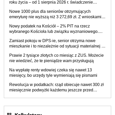
roku życia – od 1 sierpnia 2026 r. świadczenie
przysługuje w ramach nowego programu rządowego
Nowe 1000 plus dla seniorów otrzymujących
emeryturę nie wyższą niż 3 272,69 zł. Z wnioskami
należy się pospieszyć, bo spóźnialscy świadczenia
Nowy podatek na Kościół – 2% PIT na rzecz
nie otrzymają
wybranego Kościoła lub związku wyznaniowego.
Premier potwierdza prace nad zmianami w systemie
Zamiast pokoju w DPS-ie, senior otrzyma nowe
finansowania
mieszkanie i to niezależnie od sytuacji materialnej –
rząd ogłasza nowy program wsparcia dla osób po 60
Prawie 2 tysiące złotych co miesiąc z ZUS. Możecie
roku życia
nie wiedzieć, że te pieniądze wam przysługują
Na wypłatę renty wdowiej czeka się nawet 13
miesięcy, bo urzędy tyle wymieniają się pismami
Rewolucja w podatkach: rząd obiecuje nawet 300 zł
miesięcznie podwyżki każdemu jeszcze przed
wyborami