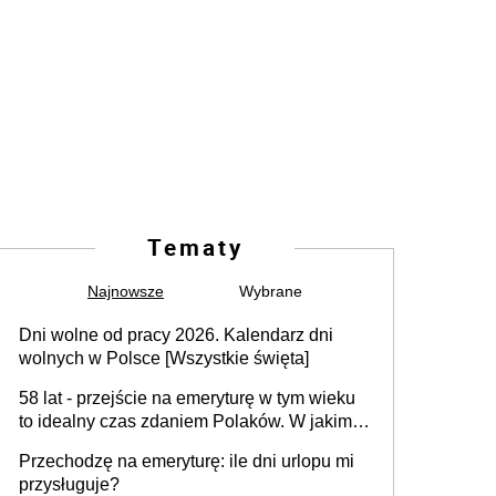
Tematy
Najnowsze
Wybrane
Dni wolne od pracy 2026. Kalendarz dni
wolnych w Polsce [Wszystkie święta]
58 lat - przejście na emeryturę w tym wieku
to idealny czas zdaniem Polaków. W jakim
wieku faktycznie wnioskujemy o emeryturę i
Przechodzę na emeryturę: ile dni urlopu mi
dlaczego?
przysługuje?