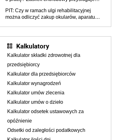
tylko w przypadku zachorowania w ciągu 14
PIT: Czy w ramach ulgi rehabilitacyjnej
dni od ustania stosunku pracy
można odliczyć zakup okularów, aparatu
słuchowego i skutera inwalidzkiego?
Kalkulatory
Kalkulator składki zdrowotnej dla
przedsiębiorcy
Kalkulator dla przedsiębiorców
Kalkulator wynagrodzeń
Kalkulator umów zlecenia
Kalkulator umów o dzieło
Kalkulator odsetek ustawowych za
opóźnienie
Odsetki od zaległości podatkowych
Kalkulator ilości dni