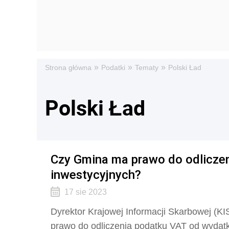
»
»
»
Strona główna
Podatki
Tematy
Polski Ład
Polski Ład
Czy Gmina ma prawo do odlicze
inwestycyjnych?
17 sie 2023
Dyrektor Krajowej Informacji Skarbowej (KIS
prawo do odliczenia podatku VAT od wydat