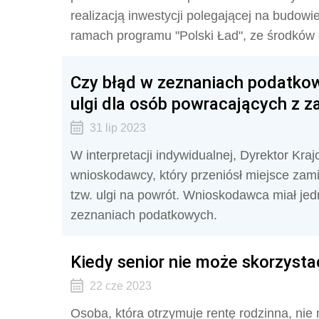
realizacją inwestycji polegającej na budowie
ramach programu "Polski Ład", ze środkó
Czy błąd w zeznaniach podatko
ulgi dla osób powracających z z
31 lip 2023
W interpretacji indywidualnej, Dyrektor Kr
wnioskodawcy, który przeniósł miejsce zamie
tzw. ulgi na powrót. Wnioskodawca miał j
zeznaniach podatkowych.
Kiedy senior nie może skorzysta
22 cze 2023
Osoba, która otrzymuje rentę rodzinna, nie 