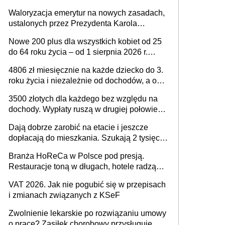
Waloryzacja emerytur na nowych zasadach,
ustalonych przez Prezydenta Karola
Nawrockiego – już nie tylko procentowa, ale
Nowe 200 plus dla wszystkich kobiet od 25
również kwotowa podwyżka świadczeń?
do 64 roku życia – od 1 sierpnia 2026 r.
świadczenie przysługuje w ramach nowego
4806 zł miesięcznie na każde dziecko do 3.
programu rządowego
roku życia i niezależnie od dochodów, a od
4. roku życia 800 plus – nowe świadczenie
3500 złotych dla każdego bez względu na
ma odwrócić trend spadku liczby urodzeń w
dochody. Wypłaty ruszą w drugiej połowie
Polsce
sierpnia. Trzeba jednak złożyć wniosek
Dają dobrze zarobić na etacie i jeszcze
dopłacają do mieszkania. Szukają 2 tysięcy
pracowników
Branża HoReCa w Polsce pod presją.
Restauracje toną w długach, hotele radzą
sobie lepiej [GOŚĆ INFOR.PL]
VAT 2026. Jak nie pogubić się w przepisach
i zmianach związanych z KSeF
Zwolnienie lekarskie po rozwiązaniu umowy
o pracę? Zasiłek chorobowy przysługuje