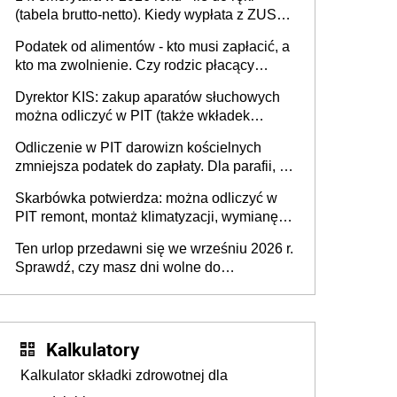
tys. zł - w zależności od rodzaju aktywów
(tabela brutto-netto). Kiedy wypłata z ZUS?
(lokaty, obligacje, czy akcje, fundusze
Co z "czternastką" przy rencie wdowiej i
inwestycyjne)
Podatek od alimentów - kto musi zapłacić, a
rencie rodzinnej?
kto ma zwolnienie. Czy rodzic płacący
alimenty może odliczyć ulgę na dziecko?
Dyrektor KIS: zakup aparatów słuchowych
można odliczyć w PIT (także wkładek
usznych i baterii). Podstawowy warunek -
Odliczenie w PIT darowizn kościelnych
orzeczona niepełnosprawność
zmniejsza podatek do zapłaty. Dla parafii, na
budowę kościoła, cele charytatywne, dla
Skarbówka potwierdza: można odliczyć w
mediów promujących kult religijny
PIT remont, montaż klimatyzacji, wymianę
pieca, wyposażenie łazienki, kuchni, sprzęt
Ten urlop przedawni się we wrześniu 2026 r.
AGD - w celu przystosowania mieszkania
Sprawdź, czy masz dni wolne do
dla potrzeb niepełnosprawnego
wykorzystania
Kalkulatory
Kalkulator składki zdrowotnej dla