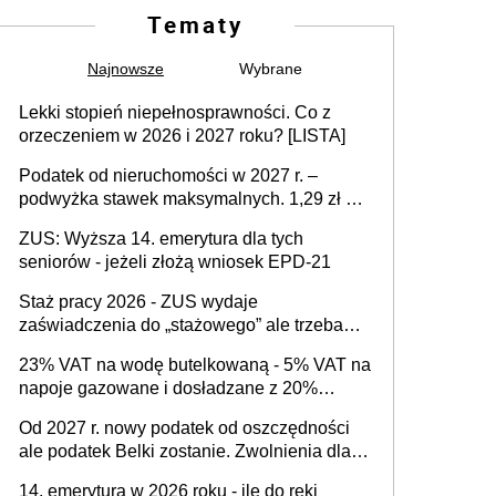
Tematy
Najnowsze
Wybrane
Lekki stopień niepełnosprawności. Co z
orzeczeniem w 2026 i 2027 roku? [LISTA]
Podatek od nieruchomości w 2027 r. –
podwyżka stawek maksymalnych. 1,29 zł za
1 m2 mieszkania, 36,49 zł za 1 m2
ZUS: Wyższa 14. emerytura dla tych
budynków i lokali związanych z
seniorów - jeżeli złożą wniosek EPD-21
prowadzeniem działalności gospodarczej
Staż pracy 2026 - ZUS wydaje
zaświadczenia do „stażowego” ale trzeba
złożyć wniosek USP albo US-7 (za okresy
23% VAT na wodę butelkowaną - 5% VAT na
sprzed 1999 roku). Jak odebrać
napoje gazowane i dosładzane z 20%
zaświadczenie z ZUS?
dodatkiem soku. Dlaczego polski system
Od 2027 r. nowy podatek od oszczędności
podatkowy dyskryminuje wodę a nie
ale podatek Belki zostanie. Zwolnienia dla
niezdrowe napoje?
właścicieli kont OKI do 25 tys. zł lub do 100
14. emerytura w 2026 roku - ile do ręki