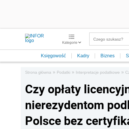
Kategorie
Księgowość
Kadry
Biznes
S
»
»
»
Strona główna
Podatki
Interpretacje podatkowe
C
Czy opłaty licency
nierezydentom pod
Polsce bez certyfik