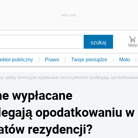
REKLAMA
Sklep
ektor publiczny
Prawo
Twoje pieniądze
Moto
zy opłaty licencyjne wypłacane nierezydentom podlegają opodatkowaniu
jne wypłacane
legają opodatkowaniu w
atów rezydencji?