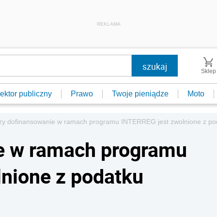
REKLAMA
Sklep
ektor publiczny
Prawo
Twoje pieniądze
Moto
zy dofinansowanie w ramach programu INTERREG jest zwolnione z p
e w ramach programu
nione z podatku