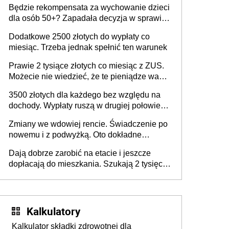
Będzie rekompensata za wychowanie dzieci
dla osób 50+? Zapadała decyzja w sprawie
800 plus dla seniorów
Dodatkowe 2500 złotych do wypłaty co
miesiąc. Trzeba jednak spełnić ten warunek
Prawie 2 tysiące złotych co miesiąc z ZUS.
Możecie nie wiedzieć, że te pieniądze wam
przysługują
3500 złotych dla każdego bez względu na
dochody. Wypłaty ruszą w drugiej połowie
sierpnia. Trzeba jednak złożyć wniosek
Zmiany we wdowiej rencie. Świadczenie po
nowemu i z podwyżką. Oto dokładne
wyliczenia
Dają dobrze zarobić na etacie i jeszcze
dopłacają do mieszkania. Szukają 2 tysięcy
pracowników
Kalkulatory
Kalkulator składki zdrowotnej dla