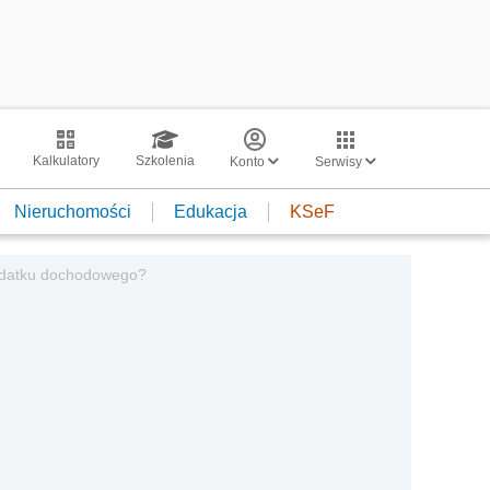
Kalkulatory
Szkolenia
Konto
Serwisy
Nieruchomości
Edukacja
KSeF
odatku dochodowego?