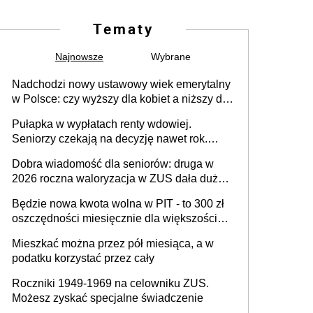
Tematy
Najnowsze
Wybrane
Nadchodzi nowy ustawowy wiek emerytalny
w Polsce: czy wyższy dla kobiet a niższy dla
mężczyzn - od kiedy
Pułapka w wypłatach renty wdowiej.
Seniorzy czekają na decyzję nawet rok.
RPO żąda zmian
Dobra wiadomość dla seniorów: druga w
2026 roczna waloryzacja w ZUS dała duży
wzrost emerytur
Będzie nowa kwota wolna w PIT - to 300 zł
oszczędności miesięcznie dla większości
podatników
Mieszkać można przez pół miesiąca, a w
podatku korzystać przez cały
Roczniki 1949-1969 na celowniku ZUS.
Możesz zyskać specjalne świadczenie