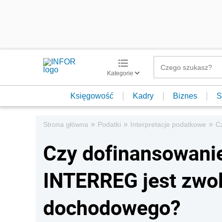
Kategorie
Księgowość
Kadry
Biznes
S
»
»
»
Strona główna
Podatki
Interpretacje podatkowe
C
Czy dofinansowani
INTERREG jest zwol
dochodowego?