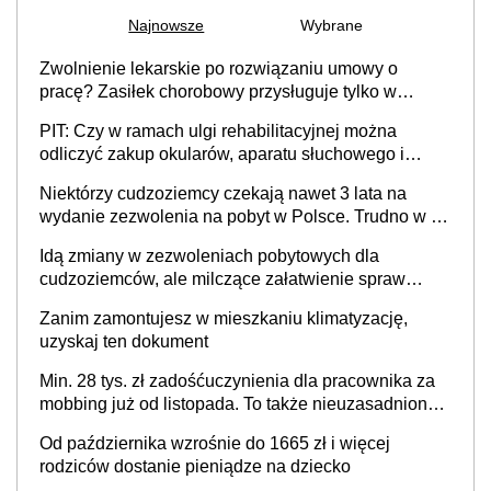
Najnowsze
Wybrane
Zwolnienie lekarskie po rozwiązaniu umowy o
pracę? Zasiłek chorobowy przysługuje tylko w
przypadku zachorowania w ciągu 14 dni od ustania
PIT: Czy w ramach ulgi rehabilitacyjnej można
stosunku pracy
odliczyć zakup okularów, aparatu słuchowego i
skutera inwalidzkiego?
Niektórzy cudzoziemcy czekają nawet 3 lata na
wydanie zezwolenia na pobyt w Polsce. Trudno w to
uwierzyć, ale ogromne opóźnienia z kartami pobytu
Idą zmiany w zezwoleniach pobytowych dla
to realny problem
cudzoziemców, ale milczące załatwienie spraw
przewidziano tylko dla wybranych
Zanim zamontujesz w mieszkaniu klimatyzację,
uzyskaj ten dokument
Min. 28 tys. zł zadośćuczynienia dla pracownika za
mobbing już od listopada. To także nieuzasadniona
krytyka i izolowanie z zespołu
Od października wzrośnie do 1665 zł i więcej
rodziców dostanie pieniądze na dziecko